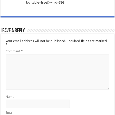
bo_table=free&wr_id=398
Leave a Reply
Your email address will not be published.
Required fields are marked
*
Comment
*
Name
Email