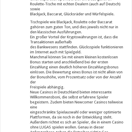
Roulette-Tische mit echten Dealern (auch auf Deutsch)
sowie
Blackjack, Baccarat, Glücksräder und Würfelspiele.
Tischspiele wie Blackjack, Roulette oder Baccarat
gehören zum guten Ton, und dies jeweils nicht nur in
den klassischen Ausführungen.
Ein großer Vorteil der Kryptowährungen ist, dass die
Transaktionen außerhalb
des Bankwesens stattfinden. Glücksspiele funktionieren
im Internet auch mit Spielgeld.
Manchmal können Sie mit einem kleinen kostenlosen
Bonus starten und anschließend bei der ersten
Einzahlung einen deutlich höheren Einzahlungsbonus
einlösen. Die Bewertung eines Bonus ist nicht allein von
der Bonushöhe, vom Prozentsatz oder von der Anzahl
der
Freispiele abhängig.
Neue Casinos in Deutschland bieten interessante
Willkommensboni, die selbst erfahrene Spieler
begeistern. Zudem bieten Newcomer Casinos teilweise
eine
eingeschränkte Spielauswahl oder weniger optimierte
Plattformen, da sie noch in der Entwicklung steht.
Außerdem richtet es sich an Spieler, die in einem Casino
ohne LUGAS spielen wollen. Genau in dieser