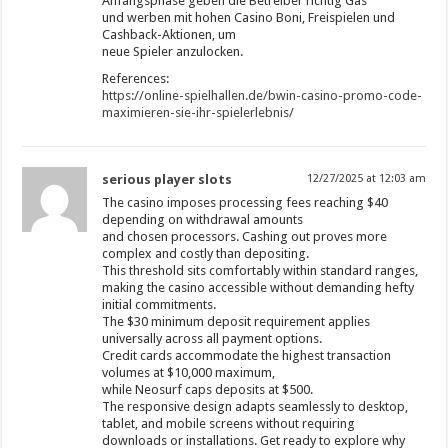
Anfangsphase geben die Betreiber richtig Gas
und werben mit hohen Casino Boni, Freispielen und
Cashback-Aktionen, um
neue Spieler anzulocken.
References:
https://online-spielhallen.de/bwin-casino-promo-code-
maximieren-sie-ihr-spielerlebnis/
serious player slots
12/27/2025 at 12:03 am
The casino imposes processing fees reaching $40
depending on withdrawal amounts
and chosen processors. Cashing out proves more
complex and costly than depositing.
This threshold sits comfortably within standard ranges,
making the casino accessible without demanding hefty
initial commitments.
The $30 minimum deposit requirement applies
universally across all payment options.
Credit cards accommodate the highest transaction
volumes at $10,000 maximum,
while Neosurf caps deposits at $500.
The responsive design adapts seamlessly to desktop,
tablet, and mobile screens without requiring
downloads or installations. Get ready to explore why