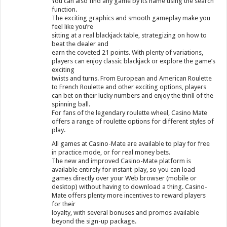
You can also find any game by its name using the search
function.
The exciting graphics and smooth gameplay make you
feel like you’re
sitting at a real blackjack table, strategizing on how to
beat the dealer and
earn the coveted 21 points. With plenty of variations,
players can enjoy classic blackjack or explore the game’s
exciting
twists and turns. From European and American Roulette
to French Roulette and other exciting options, players
can bet on their lucky numbers and enjoy the thrill of the
spinning ball.
For fans of the legendary roulette wheel, Casino Mate
offers a range of roulette options for different styles of
play.
All games at Casino-Mate are available to play for free
in practice mode, or for real money bets.
The new and improved Casino-Mate platform is
available entirely for instant-play, so you can load
games directly over your Web browser (mobile or
desktop) without having to download a thing. Casino-
Mate offers plenty more incentives to reward players
for their
loyalty, with several bonuses and promos available
beyond the sign-up package.