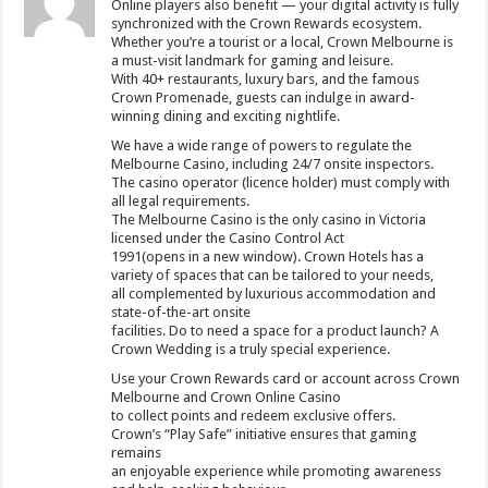
Online players also benefit — your digital activity is fully
synchronized with the Crown Rewards ecosystem.
Whether you’re a tourist or a local, Crown Melbourne is
a must-visit landmark for gaming and leisure.
With 40+ restaurants, luxury bars, and the famous
Crown Promenade, guests can indulge in award-
winning dining and exciting nightlife.
We have a wide range of powers to regulate the
Melbourne Casino, including 24/7 onsite inspectors.
The casino operator (licence holder) must comply with
all legal requirements.
The Melbourne Casino is the only casino in Victoria
licensed under the Casino Control Act
1991(opens in a new window). Crown Hotels has a
variety of spaces that can be tailored to your needs,
all complemented by luxurious accommodation and
state-of-the-art onsite
facilities. Do to need a space for a product launch? A
Crown Wedding is a truly special experience.
Use your Crown Rewards card or account across Crown
Melbourne and Crown Online Casino
to collect points and redeem exclusive offers.
Crown’s “Play Safe” initiative ensures that gaming
remains
an enjoyable experience while promoting awareness