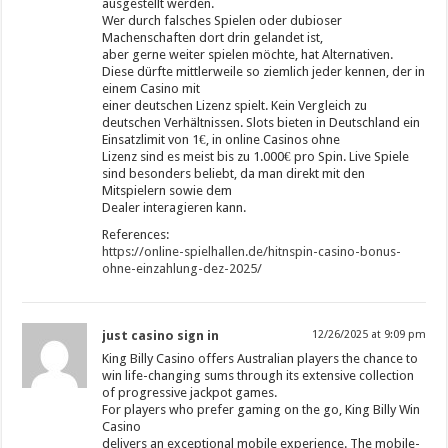
ausgestellt werden.
Wer durch falsches Spielen oder dubioser
Machenschaften dort drin gelandet ist,
aber gerne weiter spielen möchte, hat Alternativen.
Diese dürfte mittlerweile so ziemlich jeder kennen, der in
einem Casino mit
einer deutschen Lizenz spielt. Kein Vergleich zu
deutschen Verhältnissen. Slots bieten in Deutschland ein
Einsatzlimit von 1€, in online Casinos ohne
Lizenz sind es meist bis zu 1.000€ pro Spin. Live Spiele
sind besonders beliebt, da man direkt mit den
Mitspielern sowie dem
Dealer interagieren kann.
References:
https://online-spielhallen.de/hitnspin-casino-bonus-
ohne-einzahlung-dez-2025/
just casino sign in
12/26/2025 at 9:09 pm
King Billy Casino offers Australian players the chance to
win life-changing sums through its extensive collection
of progressive jackpot games.
For players who prefer gaming on the go, King Billy Win
Casino
delivers an exceptional mobile experience. The mobile-