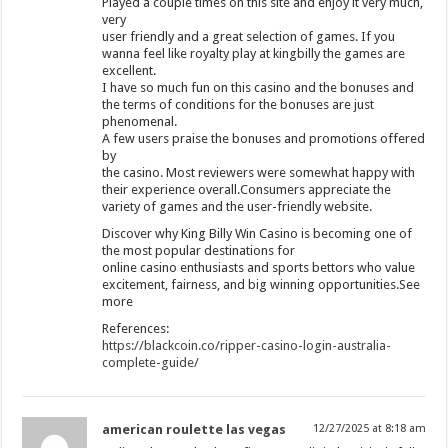
Played a couple times on this site and enjoy it very much,
very
user friendly and a great selection of games. If you
wanna feel like royalty play at kingbilly the games are
excellent.
I have so much fun on this casino and the bonuses and
the terms of conditions for the bonuses are just
phenomenal.
A few users praise the bonuses and promotions offered
by
the casino. Most reviewers were somewhat happy with
their experience overall.Consumers appreciate the
variety of games and the user-friendly website.
Discover why King Billy Win Casino is becoming one of
the most popular destinations for
online casino enthusiasts and sports bettors who value
excitement, fairness, and big winning opportunities.See
more
References:
https://blackcoin.co/ripper-casino-login-australia-
complete-guide/
american roulette las vegas
12/27/2025 at 8:18 am