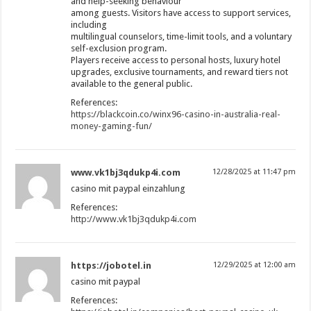
and help-seeking behaviour
among guests. Visitors have access to support services,
including
multilingual counselors, time-limit tools, and a voluntary
self-exclusion program.
Players receive access to personal hosts, luxury hotel
upgrades, exclusive tournaments, and reward tiers not
available to the general public.
References:
https://blackcoin.co/winx96-casino-in-australia-real-
money-gaming-fun/
www.vk1bj3qdukp4i.com
12/28/2025 at 11:47 pm
casino mit paypal einzahlung
References:
http://www.vk1bj3qdukp4i.com
https://jobotel.in
12/29/2025 at 12:00 am
casino mit paypal
References: