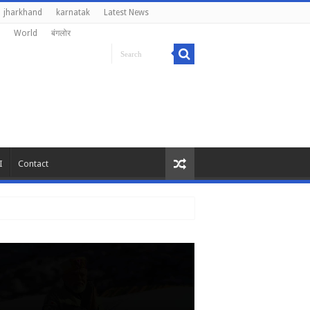
jharkhand
karnatak
Latest News
World
बंगलोर
I
Contact