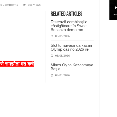
5 Comments
256 Views
Related Articles
Testează combinațiile
câștigătoare în Sweet
Bonanza demo ron
08/05/2026
Slot turnuvasında kazan
Olymp casino 2026 ile
08/03/2026
न से समझौता मत करो
Mines Oyna Kazanmaya
Başla
08/03/2026