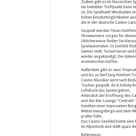
Zudem gibt es im klassischen Sp
ein beliebter Treffpunkt beim 
ist. Die Spielbank Wiesbaden ze
hohen Einsatzmöglichkeiten aus
die in der deutsche Casino-Lands
Gespielt werden Texas Hold’em
Showturniere sorgen für Abwec
Üblicherweise finden Sie klassi
Spielautomaten. In Seefeld fin
Games statt; Turnierserien und
wieder angekündigt. Die italie
aromatischen Kaffee.
Außerdem gibt es zwei Tropical
und bis zu fünf Easy Hold’em Ti
Casino Klassiker wird nach Bed
Tischen gespielt. An 8 Infinity
Luftdruck das Spielergebnis.
Anlässlich der Eröffnung des Ca
und der Bar-Lounge “Centrale”
Inmitten einer imposanten Ber
Wettersteingebirge und dem Wi
praller Fülle.
Das Casino Seefeld bietet eine
im Alpenlook und stellt quasi di
References: