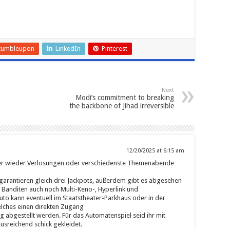
tumbleupon
LinkedIn
Pinterest
Next
Modi’s commitment to breaking
the backbone of Jihad irreversible
12/20/2025 at 6:15 am
er wieder Verlosungen oder verschiedenste Themenabende
garantieren gleich drei Jackpots, außerdem gibt es abgesehen
 Banditen auch noch Multi-Keno-, Hyperlink und
uto kann eventuell im Staatstheater-Parkhaus oder in der
lches einen direkten Zugang
ig abgestellt werden. Für das Automatenspiel seid ihr mit
usreichend schick gekleidet.