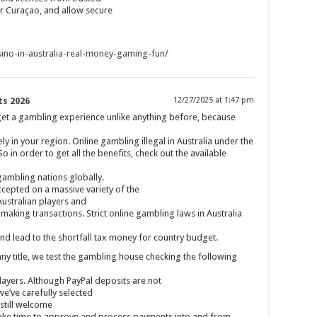
 or Curaçao, and allow secure
sino-in-australia-real-money-gaming-fun/
ts 2026
12/27/2025 at 1:47 pm
et a gambling experience unlike anything before, because
y in your region. Online gambling illegal in Australia under the
o in order to get all the benefits, check out the available
gambling nations globally.
ccepted on a massive variety of the
Australian players and
 making transactions. Strict online gambling laws in Australia
 and lead to the shortfall tax money for country budget.
ny title, we test the gambling house checking the following
players. Although PayPal deposits are not
we’ve carefully selected
 still welcome
 take time to approve and process payments into and from