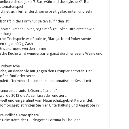
ielbereich die Joker’S Bar, während die stylishe K1-Bar
Automatenspiel
ichnet sich ferner durch seine breit gefächerten und sehr
,
chaft in der Form nur selten zu finden ist.
 sowie Omaha Poker, regelmäßige Poker Turnieree sowie
hslung.
sche Tischspiele wie Roulette, Blackjack und Poker sowie
den regelmäßig Cash
 Einzelturniere werden immer
nische Küche wird wunderbar ergänzt durch erlesene Weine und
 Pokertische
sche, an denen Sie nur gegen den Croupier antreten. Der
arf an fünf oder sechs
 Roulette Terminals bestimmt ein automatischer Kessel mit
sinorestaurants “L’Osteria Italiana”
 wurde 2013 die Außenfassade renoviert.
gwelt und eingerahmt vom Naturschutzgebiet Karwendel,
ldmoosgebiet finden Sie hier Unterhaltung und Angebote in
 freundliche Atmosphäre
e Heimstätte der Glücksgöttin Fortuna in Tirol dar.