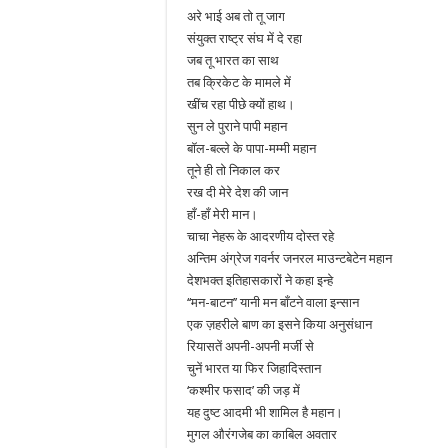
अरे भाई अब तो तू जाग
संयुक्त राष्ट्र संघ में दे रहा
जब तू भारत का साथ
तब क्रिकेट के मामले में
खींच रहा पीछे क्यों हाथ।
सुन ले पुराने पापी महान
बॉल-बल्ले के पापा-मम्मी महान
तूने ही तो निकाल कर
रख दी मेरे देश की जान
हाँ-हाँ मेरी मान।
चाचा नेहरू के आदरणीय दोस्त रहे
अन्तिम अंग्रेज गवर्नर जनरल माउन्टबेटेन महान
देशभक्त इतिहासकारों ने कहा इन्हे
‘‘मन-बाटन’’ यानी मन बाँटने वाला इन्सान
एक ज़हरीले बाण का इसने किया अनुसंधान
रियासतें अपनी-अपनी मर्जी से
चुनें भारत या फिर जिहादिस्तान
‘कश्मीर फसाद’ की जड़ में
यह दुष्ट आदमी भी शामिल है महान।
मुगल औरंगजेब का काबिल अवतार