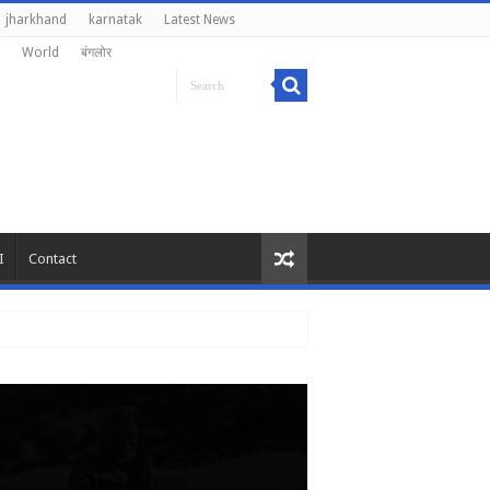
jharkhand
karnatak
Latest News
World
बंगलोर
I
Contact