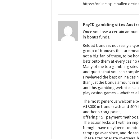
https://online-spielhallen.de
PayID gambling sites Austra
Once you lose a certain amount 
in bonus funds.
Reload bonus is not really a ty
group of bonuses that are meant
not a big fan of these, to be h
bets onto them at every casino 
Many of the top gambling sites 
and quests that you can complet
I reviewed the best online cas
than just the bonus amount in m
and this gambling website is a 
play casino games – whether a h
The most generous welcome bon
A$8000 in bonus cash and 400 f
another strong point,
offering 15+ payment methods, 
The action kicks off with an im
It might have only been founded
rampage ever since, and doesn’
These sites operate overseas, h