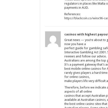
regulators in places like Malta
payments in AUD.
References:
https://blackcoin.co/winx96-ca
casinos with highest payou
Great news — you’re about to g
now you have a
perfect guide for gambling safel
Interactive Gambling Act 2001. S
reviews and follow our advice.
Australians are among the top 
It’s a payment gateway that’s a
best mobile online casinos for 
rarely gives players a hard time
for online casinos,
make players life very difficult
Therefore, before we indicate a
aspects of all online
casinos that accept Australian 
available at Australian casinos, 
the best online casino sites that
Australian players. Some sites