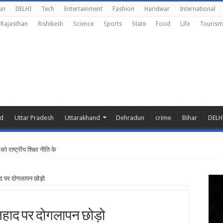
un
DELHI
Tech
Entertainment
Fashion
Haridwar
International
Rajasthan
Rishikesh
Science
Sports
State
Food
Life
Tourism
nd
Uttar Pradesh
Uttarakhand
Dehradun
crime
Bihar
DELH
ं को राष्ट्रीय शिक्षा नीति के अनुरूप मॉडिफाई किया ज
हाद पर दोगलापन छोड़ो
 जिहाद पर दोगलापन छोड़ो