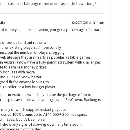
/instant-casino-erfahrungen-meine-umfassende-bewertung/
lia
12/27/2025 at 1:14 am
of money at an online casino, you get a percentage of it back
pe of bonus fund but rather a
 for existing players. I’m personally
onest, but the number of players logging
website says they are nearly as popular as table games.
in Australia now have a fully gamified system with challenges
e to earn real money prizes.
ino bonuses with more
ind. But I do know better,
good fit for anyone looking to
igh roller or a low budget player.
us in Australia would have to be the package of up to
ree spins available when you sign up at SkyCrown. Banking is
many of which support instant payouts.
pressive 100% bonus up to A$11,000 + 300 free spins.
 in 2022, but it’s been on a
t show any signs of slowing down any time soon.
old licenses from trusted