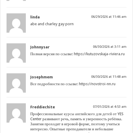
linda
06/29/2026 at 11:46 am
abe and charley gay porn
Johnnysar
06/30/2026 at 3:11 am
Полная версия по ссылке:
https://kutuzovskaja-riviera.ru
Josephmem
06/30/2026 at 11:48 am
Все подробности по ссылке:
https://novstroi-nn.ru
Freddiechite
07/01/2026 at 4:53 am
Профессиональные
курсы английского для детей
от YES
Center развивают речь, память и уверенность ребёнка.
Занятия проходят в игровой форме, поэтому учиться
интересно. Опытные преподаватели и небольшие