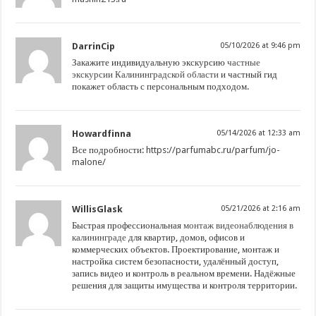
DarrinCip
05/10/2026 at 9:46 pm
Закажите индивидуальную экскурсию
частные
экскурсии Калининградской области
и частный гид
покажет область с персональным подходом.
Howardfinna
05/14/2026 at 12:33 am
Все подробности:
https://parfumabc.ru/parfum/jo-
malone/
WillisGlask
05/21/2026 at 2:16 am
Быстрая профессиональная
монтаж видеонаблюдения в
калининграде
для квартир, домов, офисов и
коммерческих объектов. Проектирование, монтаж и
настройка систем безопасности, удалённый доступ,
запись видео и контроль в реальном времени. Надёжные
решения для защиты имущества и контроля территории.