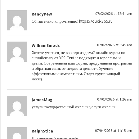
RandyPew
07/02/2026 at 12:41 am
Обязательно к прочтению:
https://duxi-365.ru
WilliamSmods
07/02/2026 at 5:45 am
Хотите учиться, не выходя из дома?
онлайн курсы по
английскому
от YES Center подходят и взрослым, и
детям. Современная платформа, продуманная программа
и обратная связь от педагога делают обучение
эффективным и комфортным. Старт групп каждый
месяц.
JamesMug
07/03/2026 at 1:26 am
услуги государственной охраны
услуги охраны
RalphStica
07/04/2026 at 11:15 pm
Премиальный маркетплейс