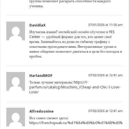
группы помогают раскрыть способности каждого
ученика.
DavidlaX
07/01/2026 at 11:50 am
Изучаешь языки?
английский онлайн обучение
в YES
Center — удобный формат для тех, кто ценит своё
время. Занимайтесь из дома по гибкому графику с
опытными преподавателями. Интерактивные уроки и
живое общение помогают двигаться к цели без поездок и
пробок.
HarlandMOF
07/02/2026 at 12:41 am
Только лучшие материалы:
https://l-
parfum.ru/catalog/Moschino_/Cheap-and-Chic-I-Love-
Love/
Alfredosnine
07/02/2026 at 12:41 am
Все самое свежее здесь:
https://frenchspeak.ru/%d1%84%d0%b0%d1%88%d0%