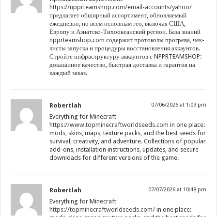
https://npprteamshop.com/email-accounts/yahoo/
предлагает обширный ассортимент, обновляемый
ежедневно, по всем основным гео, включая США,
Европу и Азиатско-Тихоокеанский регион. База знаний
npprteamshop.com содержит протоколы прогрева, чек-
листы запуска и процедуры восстановления аккаунтов.
Стройте инфраструктуру аккаунтов с NPPRTEAMSHOP:
доказанное качество, быстрая доставка и гарантия на
каждый заказ.
Robertlah
07/06/2026 at 1:09 pm
Everything for Minecraft
https://www.topminecraftworldseeds.com
in one place:
mods, skins, maps, texture packs, and the best seeds for
survival, creativity, and adventure. Collections of popular
add-ons, installation instructions, updates, and secure
downloads for different versions of the game.
Robertlah
07/07/2026 at 10:48 pm
Everything for Minecraft
https://topminecraftworldseeds.com/
in one place: