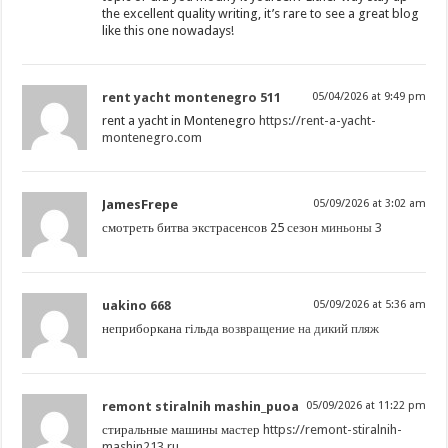
the excellent quality writing, it’s rare to see a great blog
like this one nowadays
!
rent yacht montenegro 511
05/04/2026 at 9:49 pm
rent a yacht in Montenegro
https://rent-a-yacht-
montenegro.com
JamesFrepe
05/09/2026 at 3:02 am
смотреть битва экстрасенсов 25 сезон
миньоны 3
uakino 668
05/09/2026 at 5:36 am
неприборкана гільда
возвращение на дикий пляж
remont stiralnih mashin_puoa
05/09/2026 at 11:22 pm
стиральные машины мастер
https://remont-stiralnih-
mashin213.ru