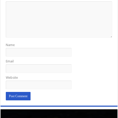
Name
Email
Website