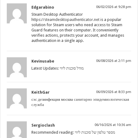
Edgarabino
06/02/2026 at 9:28 pm
Steam Desktop Authenticator
https://steamdesktopauthenticator.net
is a popular
solution for Steam users who need access to Steam
Guard features on their computer. It conveniently
verifies actions, protects your account, and manages
authentication in a single app.
Kevinusabe
06/08/2026 at 2:11 pm
Latest Updates:
מודל סוכנות ליווי
KeithGar
06/09/2026 at 8:33 pm
сэс дезинфекция москва
санитарно эпидемиологическая
служба
Sergioclash
06/16/2026 at 10:36 am
Recommended reading:
מספר טלפון של סוכנות ליווי