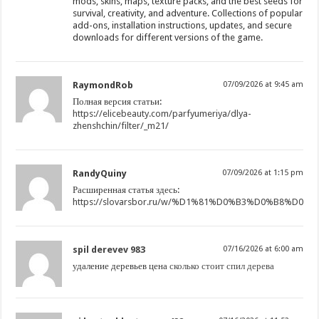
mods, skins, maps, texture packs, and the best seeds for
survival, creativity, and adventure. Collections of popular
add-ons, installation instructions, updates, and secure
downloads for different versions of the game.
RaymondRob
07/09/2026 at 9:45 am
Полная версия статьи:
https://elicebeauty.com/parfyumeriya/dlya-
zhenshchin/filter/_m21/
RandyQuiny
07/09/2026 at 1:15 pm
Расширенная статья здесь:
https://slovarsbor.ru/w/%D1%81%D0%B3%D0%B8%D0
spil derevev 983
07/16/2026 at 6:00 am
удаление деревьев цена
сколько стоит спил дерева