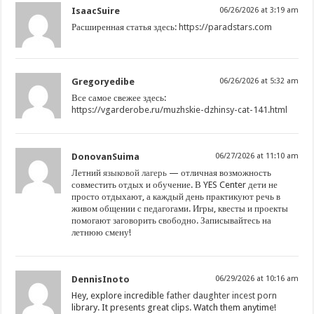
IsaacSuire
06/26/2026 at 3:19 am
Расширенная статья здесь:
https://paradstars.com
Gregoryedibe
06/26/2026 at 5:32 am
Все самое свежее здесь:
https://vgarderobe.ru/muzhskie-dzhinsy-cat-141.html
DonovanSuima
06/27/2026 at 11:10 am
Летний
языковой лагерь
— отличная возможность
совместить отдых и обучение. В YES Center дети не
просто отдыхают, а каждый день практикуют речь в
живом общении с педагогами. Игры, квесты и проекты
помогают заговорить свободно. Записывайтесь на
летнюю смену!
DennisInoto
06/29/2026 at 10:16 am
Hey, explore incredible
father daughter incest porn
library. It presents great clips. Watch them anytime!