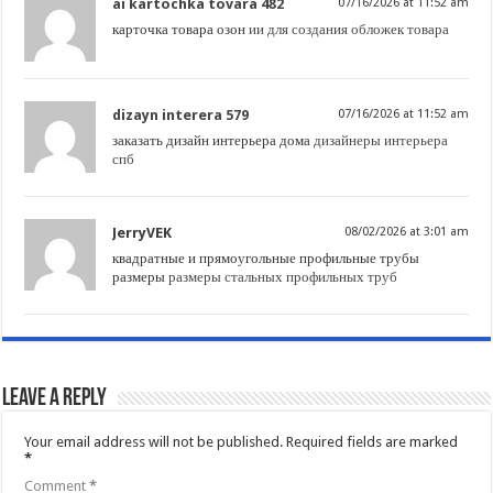
ai kartochka tovara 482
07/16/2026 at 11:52 am
карточка товара озон
ии для создания обложек товара
dizayn interera 579
07/16/2026 at 11:52 am
заказать дизайн интерьера дома
дизайнеры интерьера
спб
JerryVEK
08/02/2026 at 3:01 am
квадратные и прямоугольные профильные трубы
размеры
размеры стальных профильных труб
Leave a Reply
Your email address will not be published.
Required fields are marked
*
Comment
*