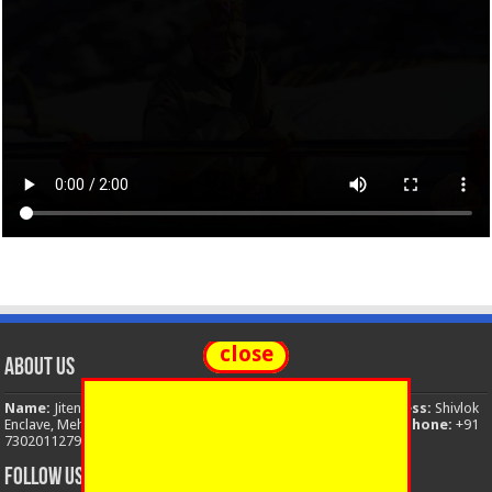
close
About Us
Name:
Jitendra Singh
Organization:
The National News
Address:
Shivlok
Enclave, Mehuwala Mafi, Dehradun, Uttarakhand, 248001, India
Phone:
+91
7302011279
Email:
thenationalnews.india@gmail.com
FOLLOW US