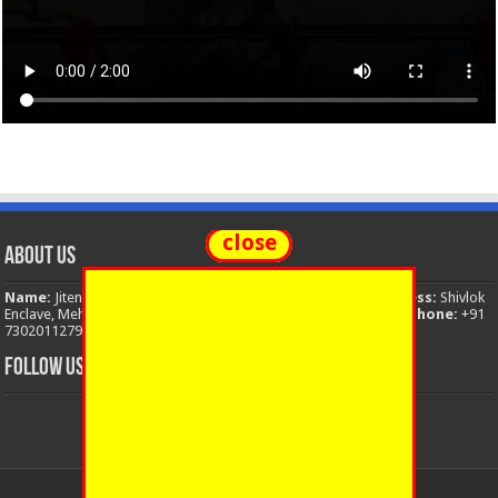
close
About Us
Name:
Jitendra Singh
Organization:
The National News
Address:
Shivlok
Enclave, Mehuwala Mafi, Dehradun, Uttarakhand, 248001, India
Phone:
+91
7302011279
Email:
thenationalnews.india@gmail.com
FOLLOW US