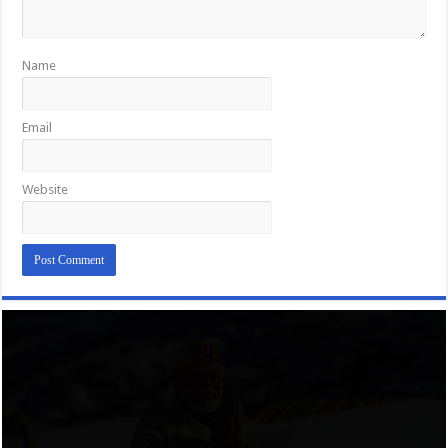
Name
Email
Website