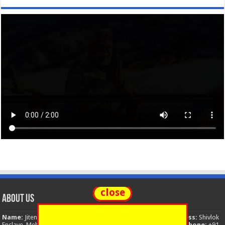
close
About Us
Name:
Jitendra Singh
Organization:
The National News
Address:
Shivlok
Enclave, Mehuwala Mafi, Dehradun, Uttarakhand, 248001, India
Phone:
+91