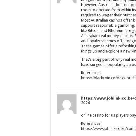
However, Australia does not per
room to operate from within its
required to wager their purcha
Most Australian casinos offer bu
support responsible gambling. D
like Bitcoin and Ethereum are ga
Australian real money casinos. 
and loyalty schemes offer ong
These games offer a refreshing
things up and explore a new ki
That’s a big part of why real m
have surged in popularity acros
References:
https://blackcoin.co/oaks-bris
https://www.joblink.co.ke/
2024
online casino for us players pa
References:
https://www.joblink.co.ke/com