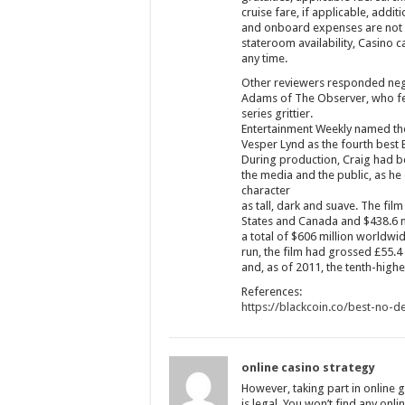
cruise fare, if applicable, addi
and onboard expenses are not in
stateroom availability, Casino 
any time.
Other reviewers responded nega
Adams of The Observer, who fel
series grittier.
Entertainment Weekly named the 
Vesper Lynd as the fourth best B
During production, Craig had b
the media and the public, as he 
character
as tall, dark and suave. The fil
States and Canada and $438.6 mil
a total of $606 million worldwid
run, the film had grossed £55.4 
and, as of 2011, the tenth-highes
References:
https://blackcoin.co/best-no-d
online casino strategy
However, taking part in online 
is legal. You won’t find any onl