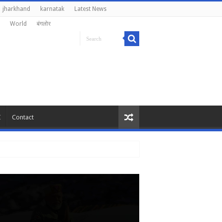
jharkhand
karnatak
Latest News
World
बंगलोर
I
Contact