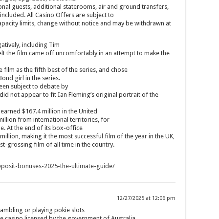
tional guests, additional staterooms, air and ground transfers,
cluded. All Casino Offers are subject to
capacity limits, change without notice and may be withdrawn at
tively, including Tim
t the film came off uncomfortably in an attempt to make the
film as the fifth best of the series, and chose
ond girl in the series.
een subject to debate by
did not appear to fit Ian Fleming’s original portrait of the
m earned $167.4 million in the United
lion from international territories, for
e. At the end of its box-office
million, making it the most successful film of the year in the UK,
t-grossing film of all time in the country.
eposit-bonuses-2025-the-ultimate-guide/
12/27/2025 at 12:06 pm
gambling or playing pokie slots
ine casino licensed by the government of Australia.