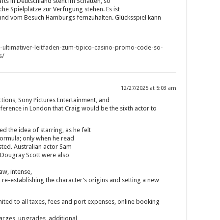
fts in Deutschland steht im Schatten, so
he Spielplätze zur Verfügung stehen. Es ist
land vom Besuch Hamburgs fernzuhalten. Glücksspiel kann
hr-ultimativer-leitfaden-zum-tipico-casino-promo-code-so-
s/
12/27/2025 at 5:03 am
ions, Sony Pictures Entertainment, and
rence in London that Craig would be the sixth actor to
d the idea of starring, as he felt
formula; only when he read
sted. Australian actor Sam
 Dougray Scott were also
aw, intense,
e-establishing the character’s origins and setting a new
imited to all taxes, fees and port expenses, online booking
harges, upgrades, additional