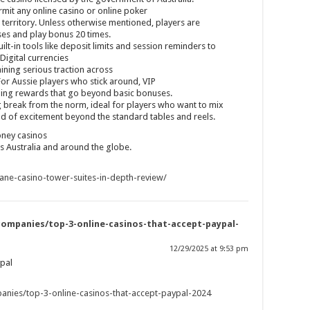
mit any online casino or online poker
 territory. Unless otherwise mentioned, players are
ses and play bonus 20 times.
ilt-in tools like deposit limits and session reminders to
igital currencies
ining serious traction across
For Aussie players who stick around, VIP
oing rewards that go beyond basic bonuses.
 break from the norm, ideal for players who want to mix
nd of excitement beyond the standard tables and reels.
oney casinos
s Australia and around the globe.
bane-casino-tower-suites-in-depth-review/
companies/top-3-online-casinos-that-accept-paypal-
12/29/2025 at 9:53 pm
ypal
panies/top-3-online-casinos-that-accept-paypal-2024