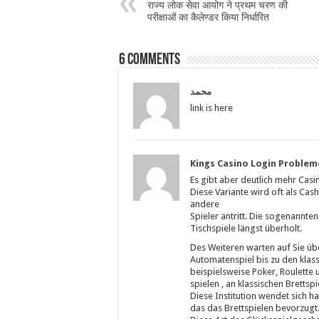
राज्य लोक सेवा आयोग ने प्रथम चरण की
परीक्षाओं का कैलेण्डर किया निर्धारित
6 comments
محمد
link is here
Kings Casino Login Problem
Es gibt aber deutlich mehr Casin
Diese Variante wird oft als Ca
andere
Spieler antritt. Die sogenannte
Tischspiele längst überholt.
Des Weiteren warten auf Sie ü
Automatenspiel bis zu den klass
beispielsweise Poker, Roulette 
spielen , an klassischen Bretts
Diese Institution wendet sich h
das das Brettspielen bevorzugt