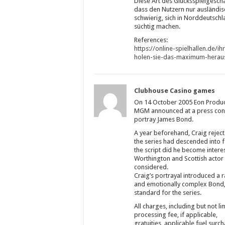
Diese Art des Glücksspielgeschä
dass den Nutzern nur ausländisc
schwierig, sich in Norddeutsch
süchtig machen.
References:
https://online-spielhallen.de/i
holen-sie-das-maximum-herau
Clubhouse Casino games
On 14 October 2005 Eon Product
MGM announced at a press confe
portray James Bond.
A year beforehand, Craig rejecte
the series had descended into 
the script did he become intere
Worthington and Scottish actor
considered.
Craig’s portrayal introduced a r
and emotionally complex Bond, r
standard for the series.
All charges, including but not l
processing fee, if applicable,
gratuities, applicable fuel surc