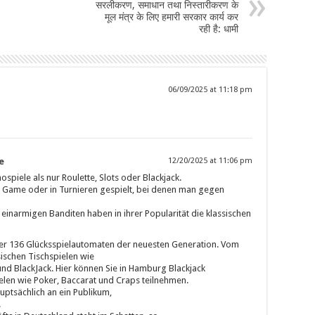
सरलीकरण, समाधान तथा निस्तारीकरण के
मूल मंत्र के लिए हमारी सरकार कार्य कर
रही है: धामी
06/09/2025 at 11:18 pm
e
12/20/2025 at 11:06 pm
ospiele als nur Roulette, Slots oder Blackjack.
sh Game oder in Turnieren gespielt, bei denen man gegen
n einarmigen Banditen haben in ihrer Popularität die klassischen
ber 136 Glücksspielautomaten der neuesten Generation. Vom
ischen Tischspielen wie
und BlackJack. Hier können Sie in Hamburg Blackjack
pielen wie Poker, Baccarat und Craps teilnehmen.
auptsächlich an ein Publikum,
.