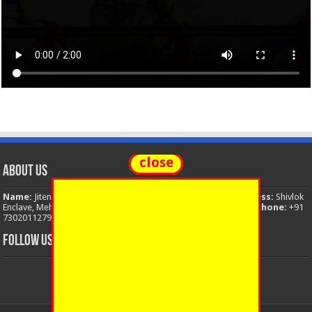
close
About Us
Name:
Jitendra Singh
Organization:
The National News
Address:
Shivlok
Enclave, Mehuwala Mafi, Dehradun, Uttarakhand, 248001, India
Phone:
+91
7302011279
Email:
thenationalnews.india@gmail.com
FOLLOW US