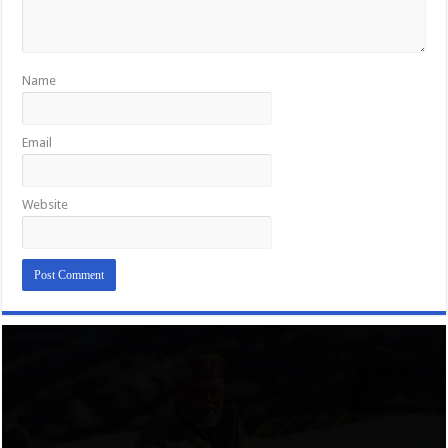
Name
Email
Website