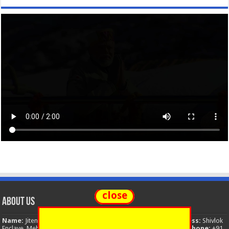
close
About Us
Name:
Jitendra Singh
Organization:
The National News
Address:
Shivlok
Enclave, Mehuwala Mafi, Dehradun, Uttarakhand, 248001, India
Phone:
+91