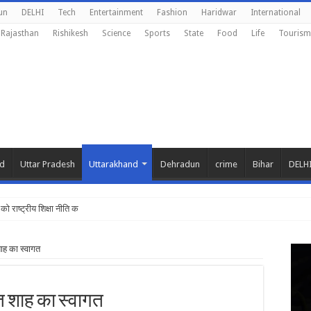
un
DELHI
Tech
Entertainment
Fashion
Haridwar
International
Rajasthan
Rishikesh
Science
Sports
State
Food
Life
Tourism
nd
Uttar Pradesh
Uttarakhand
Dehradun
crime
Bihar
DELH
 को राष्ट्रीय शिक्षा नीति के अनुरूप मॉड
शाह का स्वागत
त शाह का स्वागत