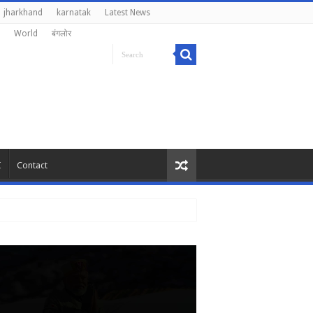
jharkhand
karnatak
Latest News
World
बंगलोर
I
Contact