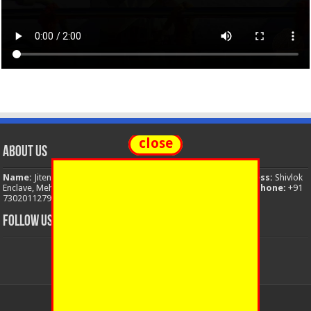
close
About Us
Name:
Jitendra Singh
Organization:
The National News
Address:
Shivlok
Enclave, Mehuwala Mafi, Dehradun, Uttarakhand, 248001, India
Phone:
+91
7302011279
Email:
thenationalnews.india@gmail.com
FOLLOW US