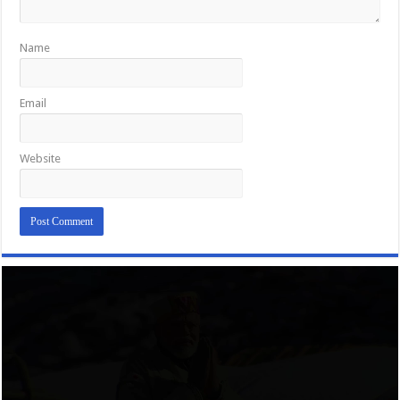
Name
Email
Website