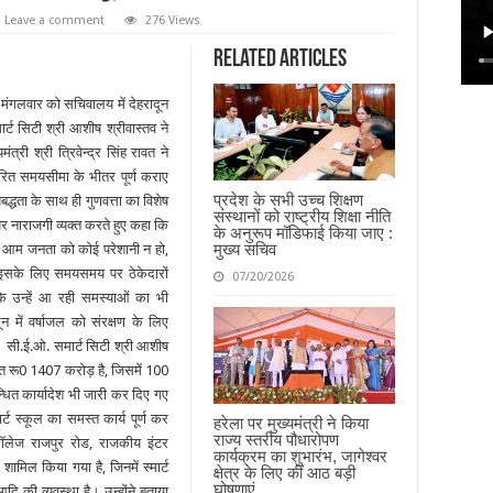
Leave a comment
276 Views
Related Articles
 ने मंगलवार को सचिवालय में देहरादून
र्ट सिटी श्री आशीष श्रीवास्तव ने
ंत्री श्री त्रिवेन्द्र सिंह रावत ने
्धारित समयसीमा के भीतर पूर्ण कराए
प्रदेश के सभी उच्च शिक्षण
यबद्धता के साथ ही गुणवत्ता का विशेष
संस्थानों को राष्ट्रीय शिक्षा नीति
 पर नाराजगी व्यक्त करते हुए कहा कि
के अनुरूप मॉडिफाई किया जाए :
मुख्य सचिव
ं से आम जनता को कोई परेशानी न हो,
 इसके लिए समयसमय पर ठेकेदारों
07/20/2026
उन्हें आ रही समस्याओं का भी
 में वर्षाजल को संरक्षण के लिए
 सी.ई.ओ. समार्ट सिटी श्री आशीष
ागत रू0 1407 करोड़ है, जिसमें 100
्धित कार्यादेश भी जारी कर दिए गए
मार्ट स्कूल का समस्त कार्य पूर्ण कर
हरेला पर मुख्यमंत्री ने किया
राज्य स्तरीय पौधारोपण
ाॅलेज राजपुर रोड, राजकीय इंटर
कार्यक्रम का शुभारंभ, जागेश्वर
ामिल किया गया है, जिनमें स्मार्ट
क्षेत्र के लिए कीं आठ बड़ी
घोषणाएं
दि की व्यवस्था है। उन्होंने बताया