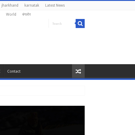
jharkhand
karnatak
Latest News
World
बंगलोर
I
Contact