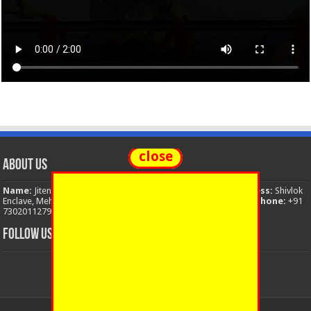
close
About Us
Name:
Jitendra Singh
Organization:
The National News
Address:
Shivlok
Enclave, Mehuwala Mafi, Dehradun, Uttarakhand, 248001, India
Phone:
+91
7302011279
Email:
thenationalnews.india@gmail.com
FOLLOW US