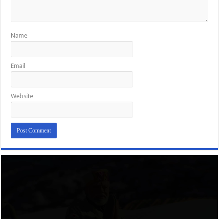
Name
Email
Website