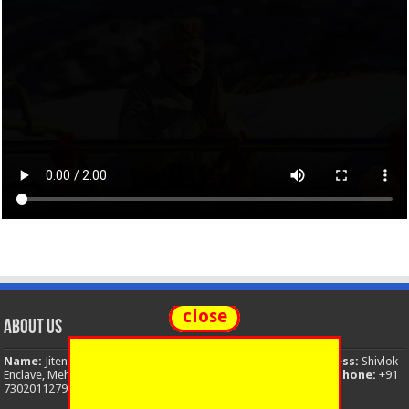
close
About Us
Name:
Jitendra Singh
Organization:
The National News
Address:
Shivlok
Enclave, Mehuwala Mafi, Dehradun, Uttarakhand, 248001, India
Phone:
+91
7302011279
Email:
thenationalnews.india@gmail.com