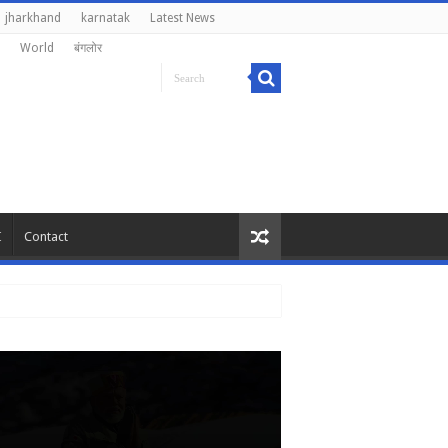
jharkhand
karnatak
Latest News
World
बंगलोर
I
Contact