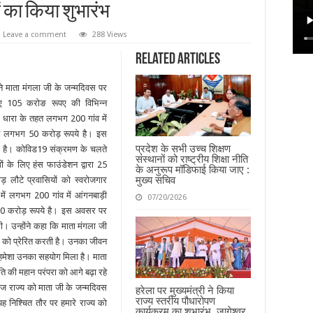
का किया शुभारंभ
Leave a comment
288 Views
Related Articles
वत ने माता मंगला जी के जन्मदिवस पर
िए 105 करोङ रूपए की विभिन्न
 धारा के तहत लगभग 200 गांव में
ागत लगभग 50 करोड़ रूपये है। इस
प्रदेश के सभी उच्च शिक्षण
ाना है। कोविड19 संक्रमण के चलते
संस्थानों को राष्ट्रीय शिक्षा नीति
ों के लिए हंस फाउंडेशन द्वारा 25
के अनुरूप मॉडिफाई किया जाए :
मुख्य सचिव
ड़ लौटे प्रवासियों को स्वरोजगार
में लगभग 200 गांव में आंगनबाड़ी
07/20/2026
 30 करोड़ रूपये है। इस अवसर पर
की। उन्होंने कहा कि माता मंगला जी
 को प्रेरित करती है। उनका जीवन
भी हमेशा उनका सहयोग मिला है। माता
ति की महान परंपरा को आगे बढ़ा रहे
 आज राज्य को माता जी के जन्मदिवस
हरेला पर मुख्यमंत्री ने किया
राज्य स्तरीय पौधारोपण
 निश्चित तौर पर हमारे राज्य को
कार्यक्रम का शुभारंभ, जागेश्वर