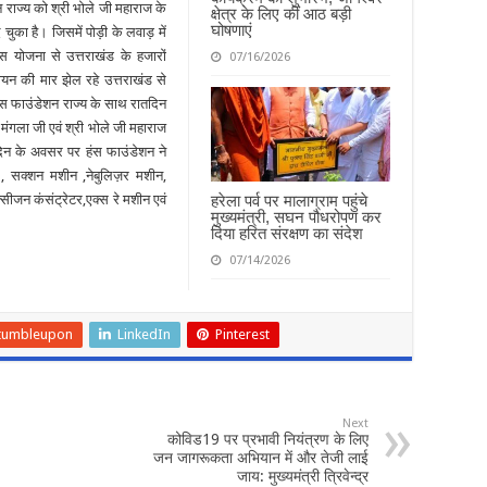
ाज्य को श्री भोले जी महाराज के
क्षेत्र के लिए कीं आठ बड़ी
घोषणाएं
ुका है। जिसमें पोड़ी के लवाड़ में
इस योजना से उत्तराखंड के हजारों
07/16/2026
यन की मार झेल रहे उत्तराखंड से
हंस फाउंडेशन राज्य के साथ रातदिन
ा मंगला जी एवं श्री भोले जी महाराज
िन के अवसर पर हंस फाउंडेशन ने
र), सक्शन मशीन ,नेबुलिज़र मशीन,
सीजन कंसंट्रेटर,एक्स रे मशीन एवं
हरेला पर्व पर मालाग्राम पहुंचे
मुख्यमंत्री, सघन पौधरोपण कर
दिया हरित संरक्षण का संदेश
07/14/2026
tumbleupon
LinkedIn
Pinterest
Next
कोविड19 पर प्रभावी नियंत्रण के लिए
जन जागरूकता अभियान में और तेजी लाई
जाय: मुख्यमंत्री त्रिवेन्द्र