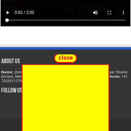
close
About Us
Name:
Jitendra Singh
Organization:
The National News
Address:
Shivlok
Enclave, Mehuwala Mafi, Dehradun, Uttarakhand, 248001, India
Phone:
+91
7302011279
Email:
thenationalnews.india@gmail.com
FOLLOW US