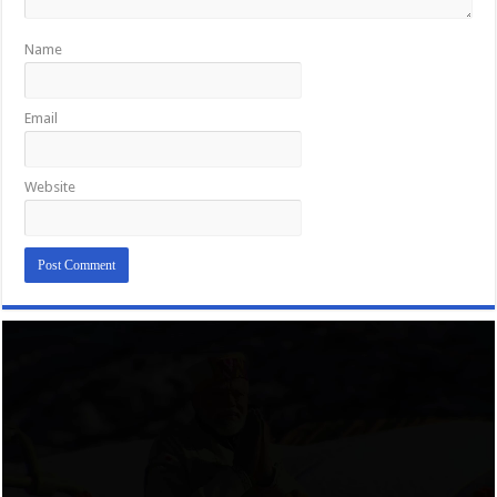
Name
Email
Website