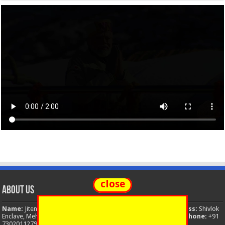
close
About Us
Name:
Jitendra Singh
Organization:
The National News
Address:
Shivlok
Enclave, Mehuwala Mafi, Dehradun, Uttarakhand, 248001, India
Phone:
+91
7302011279
Email:
thenationalnews.india@gmail.com