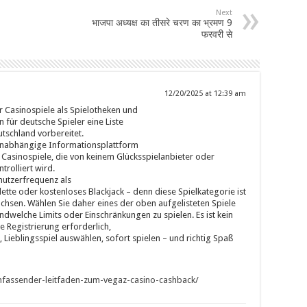
Next
भाजपा अध्यक्ष का तीसरे चरण का भ्रमण 9
फरवरी से
12/20/2025 at 12:39 am
r Casinospiele als Spielotheken und
 für deutsche Spieler eine Liste
tschland vorbereitet.
e unabhängige Informationsplattform
 Casinospiele, die von keinem Glücksspielanbieter oder
trolliert wird.
nutzerfrequenz als
ette oder kostenloses Blackjack – denn diese Spielkategorie ist
achsen. Wählen Sie daher eines der oben aufgelisteten Spiele
dwelche Limits oder Einschränkungen zu spielen. Es ist kein
 Registrierung erforderlich,
, Lieblingsspiel auswählen, sofort spielen – und richtig Spaß
/umfassender-leitfaden-zum-vegaz-casino-cashback/