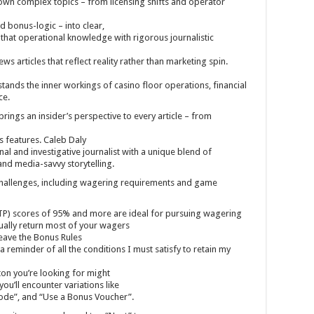
own complex topics – from licensing shifts and operator
bonus-logic – into clear,
that operational knowledge with rigorous journalistic
s articles that reflect reality rather than marketing spin.
ands the inner workings of casino floor operations, financial
ce.
rings an insider’s perspective to every article – from
 features. Caleb Daly
al and investigative journalist with a unique blend of
nd media-savvy storytelling.
challenges, including wagering requirements and game
TP) scores of 95% and more are ideal for pursuing wagering
tually return most of your wagers
leave the Bonus Rules
 reminder of all the conditions I must satisfy to retain my
on you’re looking for might
you’ll encounter variations like
ode”, and “Use a Bonus Voucher”.