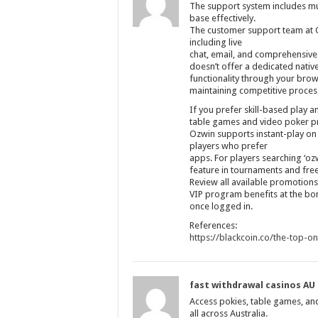
The support system includes mult
base effectively.
The customer support team at O
including live
chat, email, and comprehensive
doesn’t offer a dedicated nativ
functionality through your brows
maintaining competitive proces
If you prefer skill-based play 
table games and video poker pre
Ozwin supports instant-play o
players who prefer
apps. For players searching ‘ozwi
feature in tournaments and free
Review all available promotions
VIP program benefits at the bo
once logged in.
References:
https://blackcoin.co/the-top-o
fast withdrawal casinos AU
Access pokies, table games, and
all across Australia.