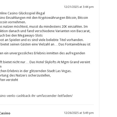
12/21/2025 at 3:44 pm
ine Casino Glücksspiel illegal
Casino Einzahlungen mit den Kryptowährungen Bitcoin, Bitcoin
tecoin vornehmen.
nutzen möchtest, musst du mindestens 20€ einzahlen. Im
unktion danach und fand verschiedene Varianten von Baccarat,
 Auch bei den Megaways-Slots
bot an Spielen und es sind viele beliebte Titel vorhanden.
bietet seinen Gästen eine Vielzahl an… Das Fontainebleau ist
en ein unvergessliches Erlebnis inmitten des aufregenden
nft bietet nicht nur… Das Hotel Skylofts At Mgm Grand vereint
m
en Erlebnis in der glitzernden Stadt Las Vegas.
ortung des Nutzers sicherzustellen,
ften versteht
casino-venlo-cashback-ihr-umfassender-leitfaden/
Casino
12/26/2025 at 5:49 pm