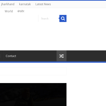
jharkhand
karnatak
Latest News
World
बंगलोर
I
Contact