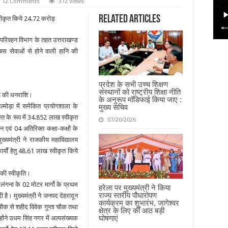
12 Comments
372 Views
Related Articles
त ने परिवहन विभाग के तहत उत्तराखण्ड
की बस सेवाओं से होने वाली हानि की
प्रदेश के सभी उच्च शिक्षण
संस्थानों को राष्ट्रीय शिक्षा नीति
करोड़ की धनराशि।
के अनुरूप मॉडिफाई किया जाए :
ल्मोड़ा में समेकित प्रयोगशाला के
मुख्य सचिव
्त के रूप में 34.852 लाख स्वीकृत
07/20/2026
 एवं 04 अतिरिक्त कक्षा-कक्षों के
ख्यमंत्री ने राजकीय महाविद्यालय
र्यों हेतु 48.61 लाख स्वीकृत किये
ड़ की स्वीकृति।
िलंगना के 02 मोटर मार्गो के प्रथम
हरेला पर मुख्यमंत्री ने किया
राज्य स्तरीय पौधारोपण
ी है। मुख्यमंत्री ने जनपद देहरादून
कार्यक्रम का शुभारंभ, जागेश्वर
 चौक से शहीद विवेक गुप्ता चौक तथा
क्षेत्र के लिए कीं आठ बड़ी
घोषणाएं
्होंने उधम सिंह नगर में अल्पसंख्यक