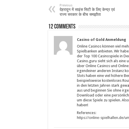
Previous
देहरादून में साइंस सिटी के लिए केन्द्र एवं
राज्य सरकार के बीच समझौता
12 comments
Casino of Gold Anmeldung
Online Casinos können viel meh
Spielbanken anbieten. Wir haben
der Top 100 Casinospiele in Deu
Casino.guru sieht sich als ein
über Online Casinos und Online
irgendeiner anderen Instanz kon
Slots haben eine viel höhere Be
beispielsweise kostenloses Roul
in den letzten Jahren stark gew
aus und beginnen Sie ohne irgen
Download oder eine persönliche
um diese Spiele zu spielen. Also
haben!
References:
https://online-spielhallen.de