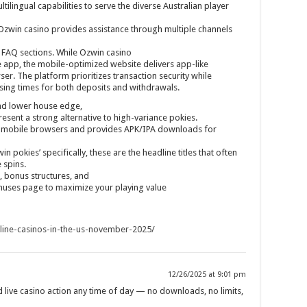
ilingual capabilities to serve the diverse Australian player
zwin casino provides assistance through multiple channels
 FAQ sections. While Ozwin casino
e app, the mobile-optimized website delivers app-like
er. The platform prioritizes transaction security while
sing times for both deposits and withdrawals.
and lower house edge,
sent a strong alternative to high-variance pokies.
n mobile browsers and provides APK/IPA downloads for
n pokies’ specifically, these are the headline titles that often
 spins.
, bonus structures, and
nuses page to maximize your playing value
nline-casinos-in-the-us-november-2025/
12/26/2025 at 9:01 pm
 live casino action any time of day — no downloads, no limits,