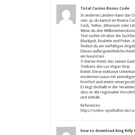
Total Casino Bonus Code
In anderen Ländern kann das Onl
sein. Ja, du kannst im Riviera 
Cash, Tether, Ethereum oder Li
Wenn du den Willkommensbonus 
Test suchte ich über die Suchf
Blackjack, Roulette und Poker.
findest du ein vielfältiges Ange
Dieses außergewöhnliche Hotel 
ein luxuriöses
5-Sterne-Hotel, das seinen Gäst
Treibens des Las Vegas Strip
bietet. Diese exklusive Unterku
modernen Luxus mit einmalige
Komfort und einem unvergesslich
Es liegt deshalb in der Verantw
dass er die regionalen Vorschri
und einhält.
References:
https://online-spielhallen.de/
how to download King Billy 