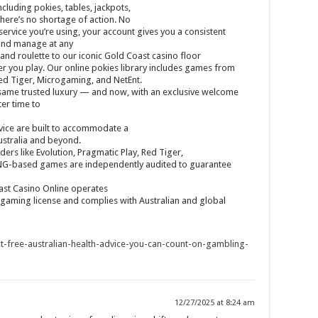
cluding pokies, tables, jackpots,
here’s no shortage of action. No
ervice you’re using, your account gives you a consistent
and manage at any
 and roulette to our iconic Gold Coast casino floor
er you play. Our online pokies library includes games from
Red Tiger, Microgaming, and NetEnt.
 same trusted luxury — and now, with an exclusive welcome
ter time to
vice are built to accommodate a
ustralia and beyond.
ers like Evolution, Pragmatic Play, Red Tiger,
RNG-based games are independently audited to guarantee
ast Casino Online operates
 gaming license and complies with Australian and global
ect-free-australian-health-advice-you-can-count-on-gambling-
12/27/2025 at 8:24 am