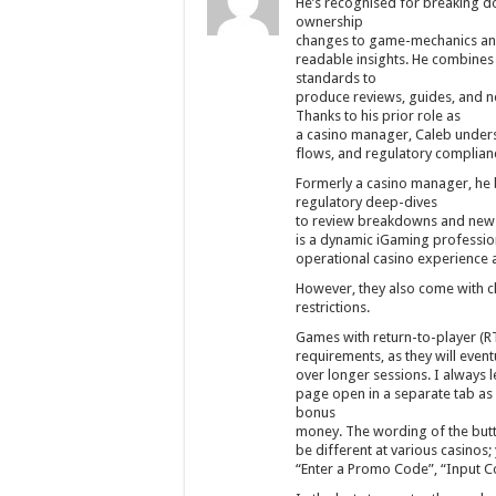
He’s recognised for breaking d
ownership
changes to game-mechanics and 
readable insights. He combines 
standards to
produce reviews, guides, and new
Thanks to his prior role as
a casino manager, Caleb underst
flows, and regulatory complian
Formerly a casino manager, he b
regulatory deep-dives
to review breakdowns and news
is a dynamic iGaming profession
operational casino experience a
However, they also come with 
restrictions.
Games with return-to-player (R
requirements, as they will even
over longer sessions. I always 
page open in a separate tab as a
bonus
money. The wording of the butt
be different at various casinos; 
“Enter a Promo Code”, “Input C