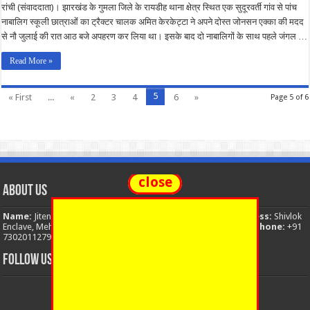
रांची (संवाददाता)। झारखंड के गुमला जिले के रायडीह थाना क्षेत्र स्थित एक सुदूरवर्ती गांव से पांच
नाबालिग स्कूली छात्राओंं का ट्रैक्टर चालक अमित केरकेट्टा ने अपने दोस्त जोनसन एक्का की मदद
से नौ जुलाई की रात आठ बजे अपहरण कर लिया था। इसके बाद दो नाबालिगों के साथ पहले जंगल …
Read More »
5
« First
...
«
2
3
4
6
»
Page 5 of 6
close
About Us
Name:
Jitendra Singh
Organization:
The National News
Address:
Shivlok
Enclave, Mehuwala Mafi, Dehradun, Uttarakhand, 248001, India
Phone:
+91
7302011279
Email:
thenationalnews.india@gmail.com
FOLLOW US