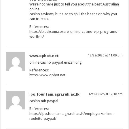
We’re not here just to tell you about the best Australian
online
casino reviews, but also to spill the beans on why you
can trust us.
References:
https://blackcoin.co/are-online-casino-vip-programs-
worth-it/
www.ophot.net
12/29/2025 at 11:09 pm
online casino paypal einzahlung
References:
http://www.ophot.net
ipo.fountain.agri.ruh.ac.lk
12/30/2025 at 12:18 am
casino mit paypal
References:
https://ipo.fountain.agri.ruh.ac.lk/employer/online-
roulette-paypal/