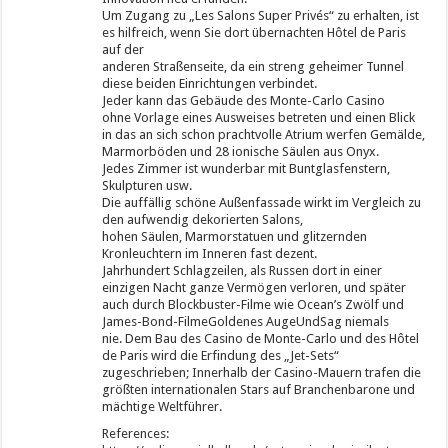
Um Zugang zu „Les Salons Super Privés“ zu erhalten, ist
es hilfreich, wenn Sie dort übernachten Hôtel de Paris
auf der
anderen Straßenseite, da ein streng geheimer Tunnel
diese beiden Einrichtungen verbindet.
Jeder kann das Gebäude des Monte-Carlo Casino
ohne Vorlage eines Ausweises betreten und einen Blick
in das an sich schon prachtvolle Atrium werfen Gemälde,
Marmorböden und 28 ionische Säulen aus Onyx.
Jedes Zimmer ist wunderbar mit Buntglasfenstern,
Skulpturen usw.
Die auffällig schöne Außenfassade wirkt im Vergleich zu
den aufwendig dekorierten Salons,
hohen Säulen, Marmorstatuen und glitzernden
Kronleuchtern im Inneren fast dezent.
Jahrhundert Schlagzeilen, als Russen dort in einer
einzigen Nacht ganze Vermögen verloren, und später
auch durch Blockbuster-Filme wie Ocean’s Zwölf und
James-Bond-FilmeGoldenes AugeUndSag niemals
nie. Dem Bau des Casino de Monte-Carlo und des Hôtel
de Paris wird die Erfindung des „Jet-Sets“
zugeschrieben; Innerhalb der Casino-Mauern trafen die
größten internationalen Stars auf Branchenbarone und
mächtige Weltführer.
References: