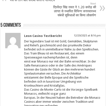
पेंस के तीन और करीबी कोरोना पॉजिटिव
Next
त्रिवेंद्र सिंह रावत ने 1.20 करोड़ की
लागत से स्थापित विभिन्न जनस्वास्थ्य
संबंधी सुविधाओं का किया लोकार्पण
5 comments
Leon Casino Testbericht
12/20/2025 at 8:16 pm
Der legendäre Saal ist mit Gold, Gemälden, Skulpturen
und Reliefs geschmückt und das prunkvolle Dekor
befindet sich in unmittelbarer Nähe zu den Spieltischen.
Das Train Bleau ist ein Restaurant, das einem
Speisewagen nachempfunden ist, denn
einst war Monaco nur mit der Bahn erreichbar. In der
Salle Renaissance oder in der Salle des Amériques
können die Gäste ihr Glück an den mehreren hundert
Spielautomaten versuchen. Die Architektur
entstammt der Belle Epoque und die Spieltische
befinden sich in luxuriöser Umgebung von
Kronleuchtern und Kristallglas.
Das Casino de Monte-Carlo ist die Vorzeige-Spielbank
Monacos, vielleicht sogar ganz
Europas. In der Neuzeit haben die Betreiber die Monaco
Casinos aber immer wieder zwischen Tradition und
Innovation neu erfunden.