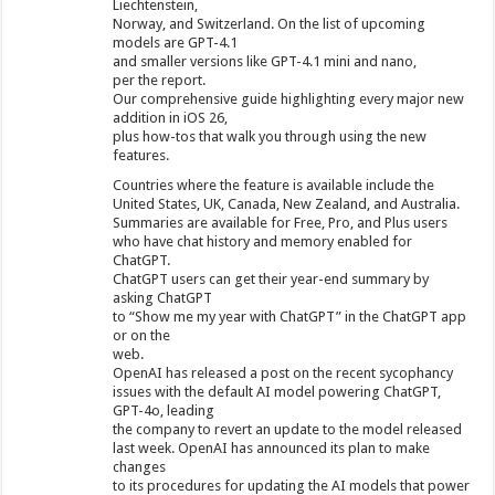
Liechtenstein,
Norway, and Switzerland. On the list of upcoming
models are GPT-4.1
and smaller versions like GPT-4.1 mini and nano,
per the report.
Our comprehensive guide highlighting every major new
addition in iOS 26,
plus how-tos that walk you through using the new
features.
Countries where the feature is available include the
United States, UK, Canada, New Zealand, and Australia.
Summaries are available for Free, Pro, and Plus users
who have chat history and memory enabled for
ChatGPT.
ChatGPT users can get their year-end summary by
asking ChatGPT
to “Show me my year with ChatGPT” in the ChatGPT app
or on the
web.
OpenAI has released a post on the recent sycophancy
issues with the default AI model powering ChatGPT,
GPT-4o, leading
the company to revert an update to the model released
last week. OpenAI has announced its plan to make
changes
to its procedures for updating the AI models that power