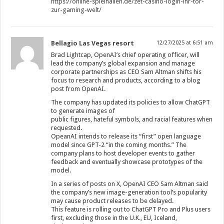
https://online-spielhallen.de/zet-casino-login-ihr-tor-
zur-gaming-welt/
Bellagio Las Vegas resort
12/27/2025 at 6:51 am
Brad Lightcap, OpenAI’s chief operating officer, will
lead the company’s global expansion and manage
corporate partnerships as CEO Sam Altman shifts his
focus to research and products, according to a blog
post from OpenAI.
The company has updated its policies to allow ChatGPT
to generate images of
public figures, hateful symbols, and racial features when
requested.
OpeanAI intends to release its “first” open language
model since GPT-2 “in the coming months.” The
company plans to host developer events to gather
feedback and eventually showcase prototypes of the
model.
In a series of posts on X, OpenAI CEO Sam Altman said
the company’s new image-generation tool’s popularity
may cause product releases to be delayed.
This feature is rolling out to ChatGPT Pro and Plus users
first, excluding those in the U.K., EU, Iceland,