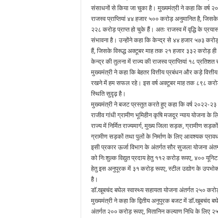
संसाधनों से किया जा चुका है। मुख्यमंत्री ने कहा कि वर्ष 
राजस्व प्राप्तियां ४४ हजार ५०० करोड़ अनुमानित है, जिसके
२२८ करोड़ प्राप्त हो चुके हैं। अतः राजस्व में वृद्धि के प्रया
संभावना है। उन्होंने कहा कि केन्द्र से ४४ हजार ५७३ करोड़ 
हैं, जिसके विरूद्ध अक्टूबर माह तक २१ हजार ३३२ करोड़ ही प्रा
केन्द्र की तुलना में राज्य की राजस्व प्राप्तियां १८ प्रतिशत
मुख्यमंत्री ने कहा कि बेहतर वित्तीय प्रबंधन और कड़े वि
रखने में हम सफल रहे। इस वर्ष अक्टूबर माह तक ८९८ करोड़
स्थिति सुदृढ़ है।
मुख्यमंत्री ने बजट प्रस्तुत करते हुए कहा कि वर्ष २०२२-२
राजीव गांधी ग्रामीण भूमिहीन कृषि मजदूर न्याय योजना के 
राज्य में निर्मित राज्यमार्ग, मुख्य जिला सड़क, ग्रामीण
ग्रामीण सड़कों तथा पुलों के निर्माण के लिए आवश्यक प्राव
इसी प्रकार ऊर्जा विभाग के अंतर्गत सौर सुजला योजना अंतर्
को निःशुल्क विद्युत प्रदाय हेतु ११२ करोड़ रूपए, ४०० यूनि
हेतु इस अनुपूरक में ३१ करोड़ रूपए, स्टील उद्योग के उपभोक्
है।
डॉ.खूबचंद बघेल स्वास्थ्य सहायता योजना अंतर्गत २५० करो
मुख्यमंत्री ने कहा कि द्वितीय अनुपूरक बजट में डॉ.खूबचंद ब
अंतर्गत २०० करोड़ रूपए, मितानिन कल्याण निधि के लिए २५ कर