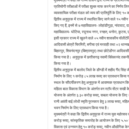
मुख्यमंत्री ने कहा कि राज्य शासन द्वारा राज्य के प्रतिभा
प्रतियोगी परीक्षाओं में परीक्षा शुल्क माफ करने का निर्ण
व्यावसायिक परीक्षा मंडल को व्यय की प्रतिपूर्ति के लिए १
द्वितीय अनुपूरक में राज्य में स्थापित किए जाने वाले १५ न
किए गए हैं, इनमें से ७ महाविद्यालय- लोहांडीगुड़ा, नांदघाट, 
महाविद्यालय- घोटिया, रघुनाथ नगर, रनहत, धनोरा, कुटरू, छोटे
इसी प्रकार राज्य में खुलने वाले ०५ नवीन शासकीय पॉलीटेक्
आदिवासी क्षेत्रों चिरमिरी, बगीचा एवं मरवाही तथा ०२ था
बिहारपुर, शिवनंदनपुर (बिश्रामपुर) तथा छोटेडोंगर आदिवासी 
किया गया है। अनुपूरक में छत्तीसगढ़ स्वामी विवेकानंद तकनी
किया गया है।
द्वितीय अनुपूरक में बालोद जिले के डौण्डी में शहीद गैंद 
निर्माण के लिए १ करोड़ ८५ लाख रूपए का प्रावधान किया गया
स्थल के सौंदर्यीकरण हेतु अनुपूरक में आवश्यक प्रावधान क
महिला बाल विकास विभाग के अंतर्गत वन स्टॉप सेंटर सखी 
योजना के अंतर्गत ३.३० करोड़ रूपए, सबला योजना के लिए २०
रानी अवंती बाई लोधी स्मृति पुरस्कार हेतु ३ लाख रूपए, म
भवन निर्माण के लिए प्रावधान किया गया है।
मुख्यमंत्री ने कहा कि द्वितीय अनुपूरक में राज्य युवा मह
करोड़ रूपए, सांस्कृतिक समारोह के आयोजन के लिए ५.५० क
विकास एवं उन्नयन हेतु १० करोड़ रूपए, नवीन औद्योगिक केन्द