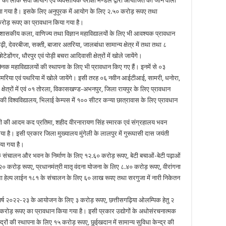
गियों को लोक सेवा आयोग एवं व्यवसायिक परीक्षा मण्डल द्वारा आयोजित की जाने वाली
य लिया गया है। इसके लिए अनुपूरक में आयोग के लिए २.५० करोड़ रूपए तथा
० करोड़ रूपए का प्रावधान किया गया है।
वीन शासकीय कला, वाणिज्य तथा विज्ञान महाविद्यालयों के लिए भी आवश्यक प्रावधान
दाढ़ी, देवरबीजा, सक्ती, बाजार अतरिया, जालबांधा सामान्य क्षेत्र में तथा तथा ८
डोंगर, धौरपुर एवं पोड़ी बचरा आदिवासी क्षेत्रों में खोले जायेंगे।
निक महाविद्यालयों की स्थापना के लिए भी प्रावधान किए गए हैं। इनमें से ०३
नखमरिया एवं पथरिया में खोले जायेंगे। इसी तरह ०६ नवीन आईटीआई, सामरी, धनोरा,
क्षेत्रों में एवं ०१ तोरला, विकासखण्ड-अभनपुर, जिला रायपुर के लिए प्रावधान
की विश्वविद्यालय, भिलाई केम्पस में १०० सीटर कन्या छात्रावास के लिए प्रावधान
सिंह जी की आदम कद प्रतिमा, शहीद वीरनारायण सिंह स्मारक एवं संग्रहालय भवन
 है। इसी प्रकार जिला मुख्यालय मुंगेली के लालपुर में गुरूघासी दास जयंती
िया गया है।
के संचालन और भवन के निर्माण के लिए १२.६० करोड़ रूपए, बेटी बचाओं-बेटी पढ़ाओं
 करोड़ रूपए, प्रधानमंत्री मातृ वंदना योजना के लिए ८.४० करोड़ रूपए, वीरांगना
हिला हेल्प लाईन १८१ के संचालन के लिए ६० लाख रूपए तथा सरगुजा में नारी निकेतन
ोत्सव वर्ष २०२२-२३ के आयोजन के लिए ३ करोड़ रूपए, छत्तीसगढ़िया ओलम्पिक हेतु २
रोड़ रूपए का प्रावधान किया गया है। इसी प्रकार उद्योगों के अधोसंरचनात्मक
्रों की स्थापना के लिए १५ करोड़ रूपए, छुईखदान में सामान्य सुविधा केन्द्र की