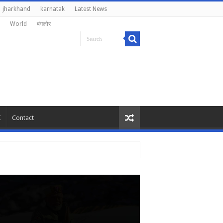
jharkhand
karnatak
Latest News
World
बंगलोर
I
Contact