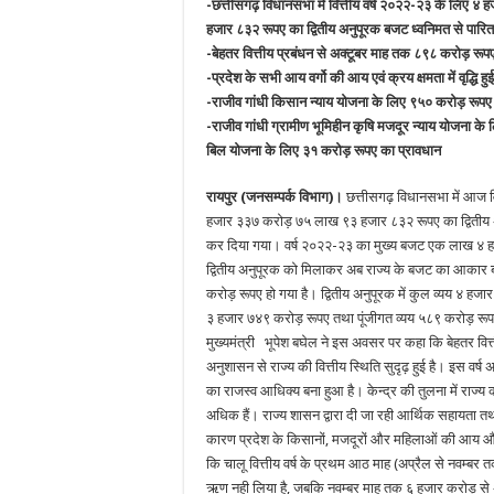
-छत्तीसगढ़ विधानसभा में वित्तीय वर्ष २०२२-२३ के लिए 
हजार ८३२ रूपए का द्वितीय अनुपूरक बजट ध्वनिमत से पारित
-बेहतर वित्तीय प्रबंधन से अक्टूबर माह तक ८९८ करोड़ रू
-प्रदेश के सभी आय वर्गो की आय एवं क्रय क्षमता में वृद्धि हुई
-राजीव गांधी किसान न्याय योजना के लिए ९५० करोड़ रूपए
-राजीव गांधी ग्रामीण भूमिहीन कृषि मजदूर न्याय योजना 
बिल योजना के लिए ३१ करोड़ रूपए का प्रावधान
रायपुर (जनसम्पर्क विभाग)।
छत्तीसगढ़ विधानसभा में आज वि
हजार ३३७ करोड़ ७५ लाख ९३ हजार ८३२ रूपए का द्वितीय अ
कर दिया गया। वर्ष २०२२-२३ का मुख्य बजट एक लाख ४ ह
द्वितीय अनुपूरक को मिलाकर अब राज्य के बजट का आक
करोड़ रूपए हो गया है। द्वितीय अनुपूरक में कुल व्यय ४ हजार
३ हजार ७४९ करोड़ रूपए तथा पूंजीगत व्यय ५८९ करोड़ रूप
मुख्यमंत्री भूपेश बघेल ने इस अवसर पर कहा कि बेहतर वित्
अनुशासन से राज्य की वित्तीय स्थिति सुदृढ़ हुई है। इस वर
का राजस्व आधिक्य बना हुआ है। केन्द्र की तुलना में राज्य क
अधिक हैं। राज्य शासन द्वारा दी जा रही आर्थिक सहायता
कारण प्रदेश के किसानों, मजदूरों और महिलाओं की आय और 
कि चालू वित्तीय वर्ष के प्रथम आठ माह (अप्रैल से नवम्ब
ऋण नही लिया है, जबकि नवम्बर माह तक ६ हजार करोड़ से अ