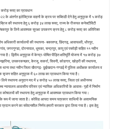
।
ं ५ करोड़ रूपए का प्रावधान
०२२ के अंतर्गत इलेक्ट्रिक वाहनों के क्रय पर सब्सिडी देने हेतु अनुपूरक में ५ करोड़
-ब्रिज की स्थापना हेतु ६ करोड़ ३४ लाख रूपए, राज्य के रीजनल कनेक्टीविटी
म्बिकापुर के लिये आवश्यक सुरक्षा उपकरण क्रय हेतु ८ करोड़ रूपए का अतिरिक्त
ागीय अधिकारी कार्यालयों की स्थापना- बकावण्ड, छिंदगढ़, आवापल्ली, धौरपुर,
ंव, जगरगुण्डा, दोरनापाल, धुमका, चन्द्रपुर, कापू एवं पचपेड़ी सहित ११ नवीन
 है। द्वितीय अनुपूरक में केन्द्र-पोषित पीड़ित क्षतिपूर्ति योजना में १७ करोड़ ३७
्हेनझरिया, उपकरकच्छार, केरजू, सकर्रा, सिवनी, कोडगार, खोड़री की स्थापना,
पुलिस थाना तथा नवीन जिला खैरागढ़- छुईखदान-गण्डई में पुलिस अधीक्षक कार्यालय व
ों के सृजन सहित अनुपूरक में ६० लाख का प्रावधान किया गया है।
ालय के लिये स्थापना अनुदान मद में ४ करोड़ ५० लाख रूपए, जिला एवं अधीनस्थ
्च न्यायालय आवासीय परिसर एवं न्यायिक अधिकारियों के आवास- गृहों में निर्माण
िला कोषालयों की स्थापना हेतु अनुपूरक में आवश्यक प्रावधान किया गया।
तम्भ के रूप में जाना जाता है। कोविड आपदा समय पत्रकार साथियों के असामयिक
प्रदान करने का संवेदनशील निर्णय हमारी सरकार द्वारा लिया गया है। इस हेतु