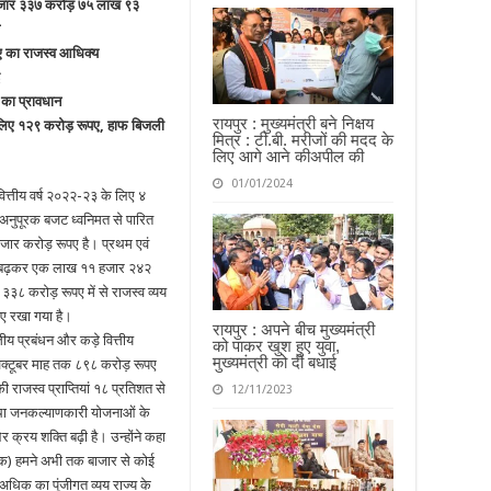
४ हजार ३३७ करोड़ ७५ लाख ९३
पए का राजस्व आधिक्य
 का प्रावधान
रायपुर : मुख्यमंत्री बने निक्षय
के लिए १२९ करोड़ रूपए, हाफ बिजली
मित्र : टी.बी. मरीजों की मदद के
लिए आगे आने कीअपील की
01/01/2024
त्तीय वर्ष २०२२-२३ के लिए ४
नुपूरक बजट ध्वनिमत से पारित
जार करोड़ रूपए है। प्रथम एवं
ार बढ़कर एक लाख ११ हजार २४२
 ३३८ करोड़ रूपए में से राजस्व व्यय
ए रखा गया है।
रायपुर : अपने बीच मुख्यमंत्री
तीय प्रबंधन और कड़े वित्तीय
को पाकर खुश हुए युवा,
मुख्यमंत्री को दी बधाई
्ष अक्टूबर माह तक ८९८ करोड़ रूपए
ी राजस्व प्राप्तियां १८ प्रतिशत से
12/11/2023
 तथा जनकल्याणकारी योजनाओं के
क्रय शक्ति बढ़ी है। उन्होंने कहा
र तक) हमने अभी तक बाजार से कोई
धिक का पूंजीगत व्यय राज्य के