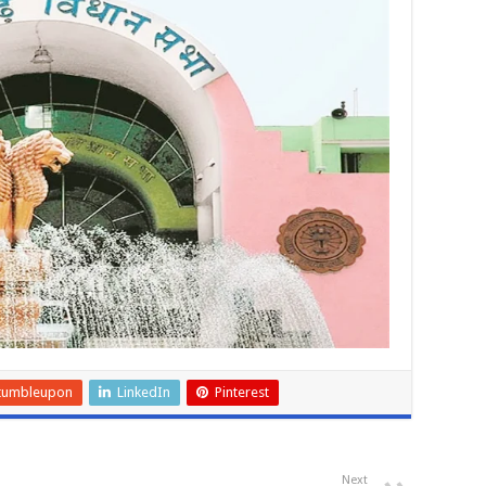
tumbleupon
LinkedIn
Pinterest
Next