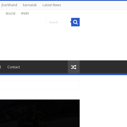
jharkhand
karnatak
Latest News
World
बंगलोर
I
Contact