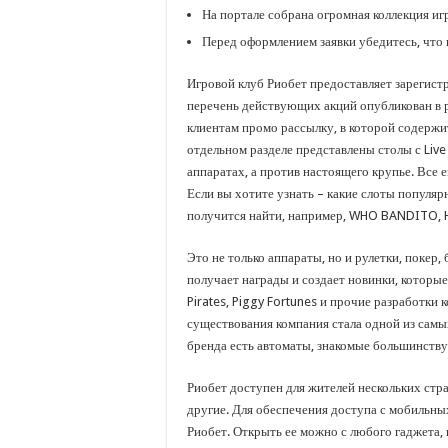
На портале собрана огромная коллекция и
Перед оформлением заявки убедитесь, что в
Игровой клуб Риобет предоставляет зарегис
перечень действующих акций опубликован в 
клиентам промо рассылку, в которой содержи
отдельном разделе представлены столы с Live 
аппаратах, а против настоящего крупье. Все 
Если вы хотите узнать – какие слоты популяр
получится найти, например, WHO BANDITO, 
Это не только аппараты, но и рулетки, покер,
получает награды и создает новинки, которые
Pirates, Piggy Fortunes и прочие разработки 
существования компания стала одной из самых
бренда есть автоматы, знакомые большинству
Риобет доступен для жителей нескольких стра
другие. Для обеспечения доступа с мобильны
Риобет. Открыть ее можно с любого гаджета,