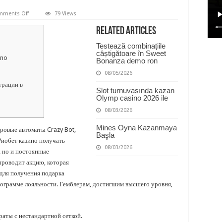
on
mments Off
79 Views
Выводы
О
Related Articles
Работе
Казино
Testează combinațiile
И
Реальные
câștigătoare în Sweet
ino
Отзывы
Bonanza demo ron
Игроков
–
08/05/2026
Риобет
трации в
Сайт
Slot turnuvasında kazan
Olymp casino 2026 ile
08/03/2026
Mines Oyna Kazanmaya
гровые автоматы Crazy Bot,
Başla
Риобет казино получать
08/03/2026
, но и постоянные
проводит акцию, которая
для получения подарка
ограмме лояльности. Гемблерам, достигшим высшего уровня,
аты с нестандартной сеткой.