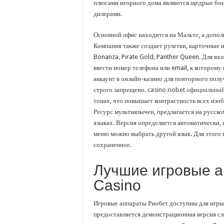
плюсами игорного дома являются щедрые бон
дилерами.
Основной офис находится на Мальте, а допол
Компания также создает рулетки, карточные и
Bonanza, Pirate Gold, Panther Queen. Для вх
ввести номер телефона или email, к которому
аккаунт в онлайн-казино для повторного полу
строго запрещено.
casino riobet официальный
тонах, что повышает контрастность всех изо
Ресурс мультиязычен, предлагается на русско
языках. Версия определяется автоматически, 
меню можно выбрать другой язык. Для этого 
сохраненное.
Лучшие игровые а
Casino
Игровые аппараты Риобет доступны для игры 
предоставляется демонстрационная версия сл