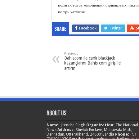
полагаются за комбинации одинаковых пиктог
по три катушки.
Facebook
Twitter
S
Share
Previous
Bahiscom ile canlı blackjack
kazançlarını Bahis com giriş ile
artırın
About Us
Name:
Jitendra Singh
Organization:
The National
News
Address:
Shivlok Enclave, Mehuwala Mafi,
Dehradun, Uttarakhand, 248001, India
Phone:
+91
7302011279
Email:
thenationalnews.india@gmail.