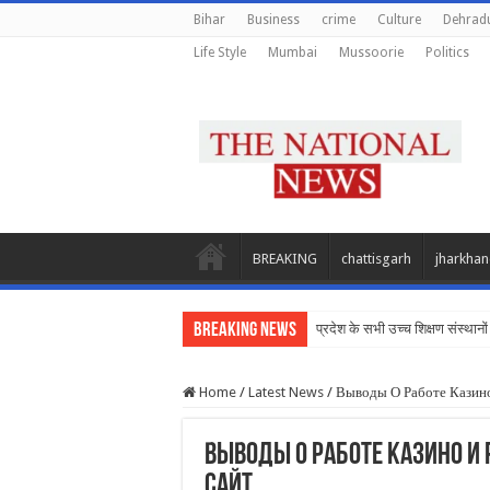
Bihar
Business
crime
Culture
Dehrad
Life Style
Mumbai
Mussoorie
Politics
BREAKING
chattisgarh
jharkha
Breaking News
प्रदेश के सभी उच्च शिक्षण संस्थानों
Home
/
Latest News
/
Выводы О Работе Казино
Выводы О Работе Казино И
Сайт