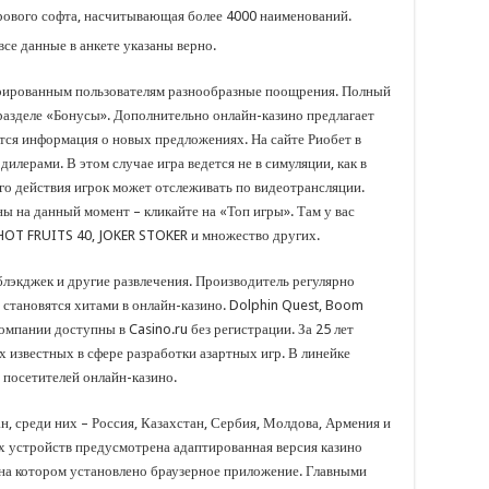
грового софта, насчитывающая более 4000 наименований.
се данные в анкете указаны верно.
трированным пользователям разнообразные поощрения. Полный
разделе «Бонусы». Дополнительно онлайн-казино предлагает
тся информация о новых предложениях. На сайте Риобет в
дилерами. В этом случае игра ведется не в симуляции, как в
его действия игрок может отслеживать по видеотрансляции.
ны на данный момент – кликайте на «Топ игры». Там у вас
HOT FRUITS 40, JOKER STOKER и множество других.
 блэкджек и другие развлечения. Производитель регулярно
 становятся хитами в онлайн-казино. Dolphin Quest, Boom
компании доступны в Casino.ru без регистрации. За 25 лет
 известных в сфере разработки азартных игр. В линейке
 посетителей онлайн-казино.
н, среди них – Россия, Казахстан, Сербия, Молдова, Армения и
х устройств предусмотрена адаптированная версия казино
 на котором установлено браузерное приложение. Главными