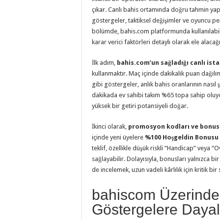
çıkar. Canlı bahis ortamında doğru tahmin y
göstergeler, taktiksel değişimler ve oyuncu per
bölümde, bahis.com platformunda kullanılabile
karar verici faktörleri detaylı olarak ele alacağı
İlk adım,
bahis.com’un sağladığı canlı ista
kullanmaktır. Maç içinde dakikalık puan dağılımla
gibi göstergeler, anlık bahis oranlarının nasıl 
dakikada ev sahibi takım %65 topa sahip oluyor
yüksek bir getiri potansiyeli doğar.
İkinci olarak,
promosyon kodları ve bonus 
içinde yeni üyelere
%100 Hoşgeldin Bonusu 
teklif, özellikle düşük riskli “Handicap” veya 
sağlayabilir. Dolayısıyla, bonusları yalnızca bi
de incelemek, uzun vadeli kârlılık için kritik bir s
bahiscom Üzerinde 
Göstergelere Dayal