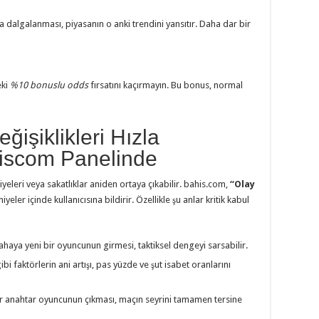
 dalgalanması, piyasanın o anki trendini yansıtır. Daha dar bir
eki
%10 bonuslu odds
fırsatını kaçırmayın. Bu bonus, normal
ğişiklikleri Hızla
iscom Panelinde
iyeleri veya sakatlıklar aniden ortaya çıkabilir. bahis.com,
“Olay
yeler içinde kullanıcısına bildirir. Özellikle şu anlar kritik kabul
haya yeni bir oyuncunun girmesi, taktiksel dengeyi sarsabilir.
i faktörlerin ani artışı, pas yüzde ve şut isabet oranlarını
r anahtar oyuncunun çıkması, maçın seyrini tamamen tersine