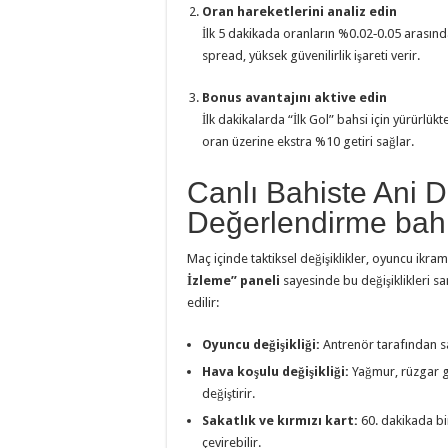
Oran hareketlerini analiz edin
İlk 5 dakikada oranların %0.02‑0.05 arasında
spread, yüksek güvenilirlik işareti verir.
Bonus avantajını aktive edin
İlk dakikalarda “İlk Gol” bahsi için yürürlükt
oran üzerine ekstra %10 getiri sağlar.
Canlı Bahiste Ani De
Değerlendirme bah
Maç içinde taktiksel değişiklikler, oyuncu ikram
İzleme” paneli
sayesinde bu değişiklikleri sani
edilir:
Oyuncu değişikliği:
Antrenör tarafından sa
Hava koşulu değişikliği:
Yağmur, rüzgar gib
değiştirir.
Sakatlık ve kırmızı kart:
60. dakikada bi
çevirebilir.