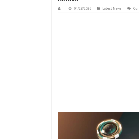
04/28/2026
Latest News
Co