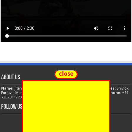
close
About Us
Name:
Jitendra Singh
Organization:
The National News
Address:
Shivlok
Enclave, Mehuwala Mafi, Dehradun, Uttarakhand, 248001, India
Phone:
+91
7302011279
Email:
thenationalnews.india@gmail.com
FOLLOW US