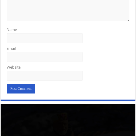
Name
Email
Website