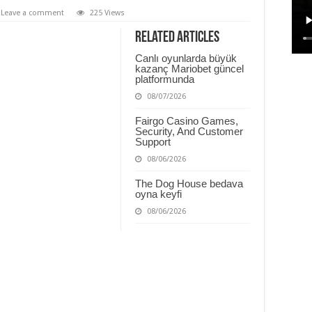
Leave a comment
225 Views
Related Articles
Canlı oyunlarda büyük
kazanç Mariobet güncel
platformunda
08/07/2026
Fairgo Casino Games,
Security, And Customer
Support
08/06/2026
The Dog House bedava
oyna keyfi
08/06/2026