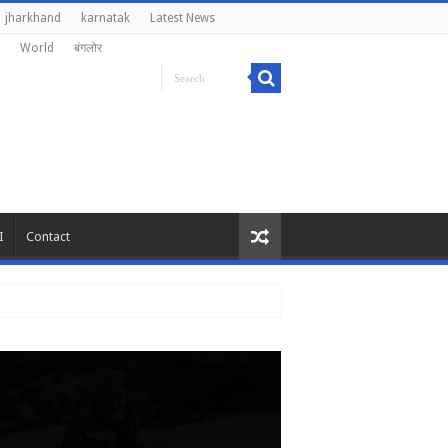
jharkhand
karnatak
Latest News
World
बंगलोर
I
Contact