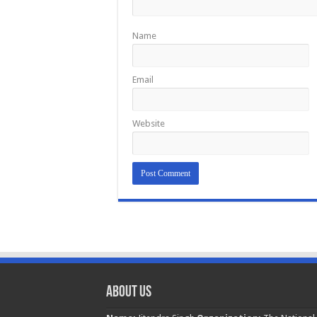
Name
Email
Website
About Us