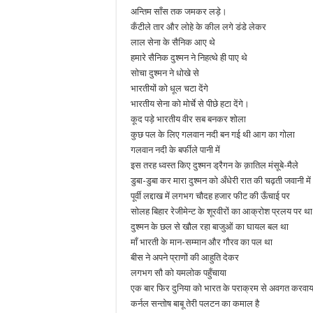
अन्तिम साँस तक जमकर लड़े।
कँटीले तार और लोहे के कील लगे डंडे लेकर
लाल सेना के सैनिक आए थे
हमारे सैनिक दुश्मन ने निहत्थे ही पाए थे
सोचा दुश्मन ने धोखे से
भारतीयों को धूल चटा देंगे
भारतीय सेना को मोर्चे से पीछे हटा देंगे।
कूद पड़े भारतीय वीर सब बनकर शोला
कुछ पल के लिए गलवान नदी बन गई थी आग का गोला
गलवान नदी के बर्फीले पानी में
इस तरह ध्वस्त किए दुश्मन ड्रैगन के क़ातिल मंसूबे-मैले
डुबा-डुबा कर मारा दुश्मन को अँधेरी रात की चढ़ती जवानी मे
पूर्वी लद्दाख में लगभग चौदह हजार फीट की ऊँचाई पर
सोलह बिहार रेजीमेन्ट के शूरवीरों का आक्रोश प्रलय पर था
दुश्मन के छल से खौल रहा बाजुओं का घायल बल था
माँ भारती के मान-सम्मान और गौरव का पल था
बीस ने अपने प्राणों की आहुति देकर
लगभग सौ को यमलोक पहुँचाया
एक बार फिर दुनिया को भारत के पराक्रम से अवगत करवा
कर्नल सन्तोष बाबू तेरी पलटन का कमाल है