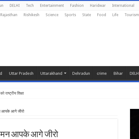
un
DELHI
Tech
Entertainment
Fashion
Haridwar
International
Rajasthan
Rishikesh
Science
Sports
State
Food
Life
Tourism
nd
Uttar Pradesh
Uttarakhand
Dehradun
crime
Bihar
DELH
को राष्ट्रीय शिक्षा नीति के अनुरूप म
्मन आपके आगे जीरो
ुश्मन आपके आगे जीरो