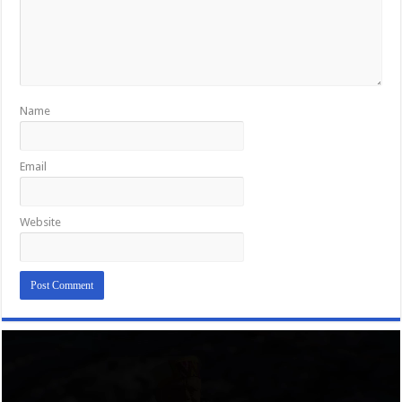
Name
Email
Website