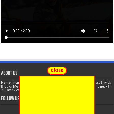
close
About Us
Name:
Jitendra Singh
Organization:
The National News
Address:
Shivlok
Enclave, Mehuwala Mafi, Dehradun, Uttarakhand, 248001, India
Phone:
+91
7302011279
Email:
thenationalnews.india@gmail.com
FOLLOW US