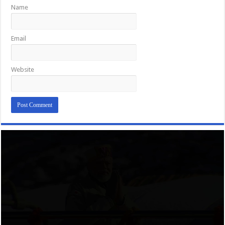
Name
Email
Website