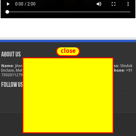
close
About Us
Name:
Jitendra Singh
Organization:
The National News
Address:
Shivlok
Enclave, Mehuwala Mafi, Dehradun, Uttarakhand, 248001, India
Phone:
+91
7302011279
Email:
thenationalnews.india@gmail.com
FOLLOW US
© Copyright 2026, All Rights Reserved