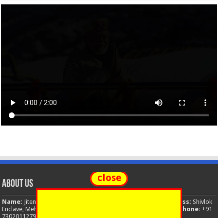
close
About Us
Name:
Jitendra Singh
Organization:
The National News
Address:
Shivlok
Enclave, Mehuwala Mafi, Dehradun, Uttarakhand, 248001, India
Phone:
+91
7302011279
Email:
thenationalnews.india@gmail.com