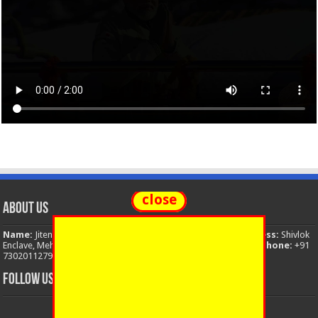
close
About Us
Name:
Jitendra Singh
Organization:
The National News
Address:
Shivlok
Enclave, Mehuwala Mafi, Dehradun, Uttarakhand, 248001, India
Phone:
+91
7302011279
Email:
thenationalnews.india@gmail.com
FOLLOW US