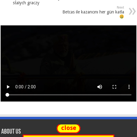
stałych graczy
Next
Betcas ile kazancını her gün katla
close
About Us