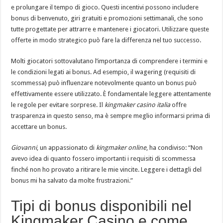
e prolungare il tempo di gioco. Questi incentivi possono includere
bonus di benvenuto, giri gratuiti e promozioni settimanali, che sono
tutte progettate per attrarre e mantenere i giocatori. Utilizzare queste
offerte in modo strategico può fare la differenza nel tuo successo.
Molti giocatori sottovalutano l’importanza di comprendere i termini e
le condizioni legati ai bonus. Ad esempio, il wagering (requisiti di
scommessa) può influenzare notevolmente quanto un bonus può
effettivamente essere utilizzato. È fondamentale leggere attentamente
le regole per evitare sorprese. Il
kingmaker casino italia
offre
trasparenza in questo senso, ma è sempre meglio informarsi prima di
accettare un bonus.
Giovanni
, un appassionato di
kingmaker online
, ha condiviso: “Non
avevo idea di quanto fossero importanti i requisiti di scommessa
finché non ho provato a ritirare le mie vincite. Leggere i dettagli del
bonus mi ha salvato da molte frustrazioni.”
Tipi di bonus disponibili nel
Kingmaker Casino e come