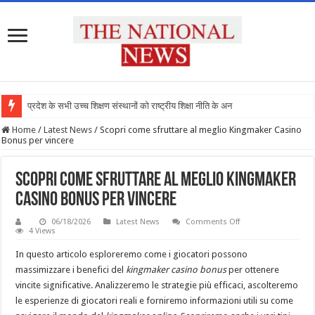
प्रदेश के सभी उच्च शिक्षण संस्थानों को राष्ट्रीय शिक्षा नीति के अनुरूप मॉडिफाई
Home
/
Latest News
/
Scopri come sfruttare al meglio Kingmaker Casino
Bonus per vincere
Scopri come sfruttare al meglio Kingmaker
Casino Bonus per vincere
on
06/18/2026
Latest News
Comments Off
Scopri
4 Views
come
sfruttare
In questo articolo esploreremo come i giocatori possono
al
meglio
massimizzare i benefici del
kingmaker casino bonus
per ottenere
Kingmaker
vincite significative. Analizzeremo le strategie più efficaci, ascolteremo
Casino
Bonus
le esperienze di giocatori reali e forniremo informazioni utili su come
per
vincere