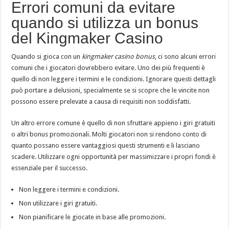
Errori comuni da evitare
quando si utilizza un bonus
del Kingmaker Casino
Quando si gioca con un
kingmaker casino bonus
, ci sono alcuni errori
comuni che i giocatori dovrebbero evitare. Uno dei più frequenti è
quello di non leggere i termini e le condizioni. Ignorare questi dettagli
può portare a delusioni, specialmente se si scopre che le vincite non
possono essere prelevate a causa di requisiti non soddisfatti.
Un altro errore comune è quello di non sfruttare appieno i giri gratuiti
o altri bonus promozionali. Molti giocatori non si rendono conto di
quanto possano essere vantaggiosi questi strumenti e li lasciano
scadere. Utilizzare ogni opportunità per massimizzare i propri fondi è
essenziale per il successo.
Non leggere i termini e condizioni.
Non utilizzare i giri gratuiti.
Non pianificare le giocate in base alle promozioni.