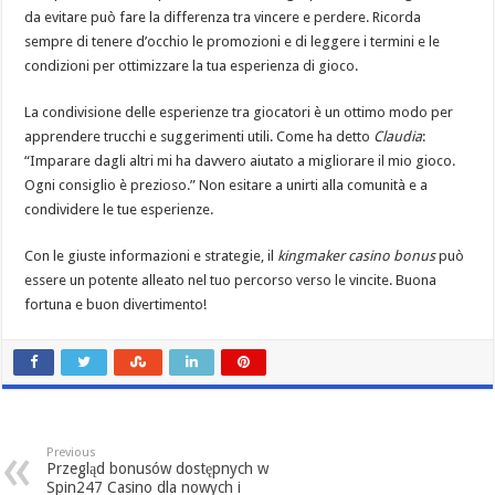
da evitare può fare la differenza tra vincere e perdere. Ricorda
sempre di tenere d’occhio le promozioni e di leggere i termini e le
condizioni per ottimizzare la tua esperienza di gioco.
La condivisione delle esperienze tra giocatori è un ottimo modo per
apprendere trucchi e suggerimenti utili. Come ha detto
Claudia
:
“Imparare dagli altri mi ha davvero aiutato a migliorare il mio gioco.
Ogni consiglio è prezioso.” Non esitare a unirti alla comunità e a
condividere le tue esperienze.
Con le giuste informazioni e strategie, il
kingmaker casino bonus
può
essere un potente alleato nel tuo percorso verso le vincite. Buona
fortuna e buon divertimento!
Previous
Przegląd bonusów dostępnych w
Spin247 Casino dla nowych i