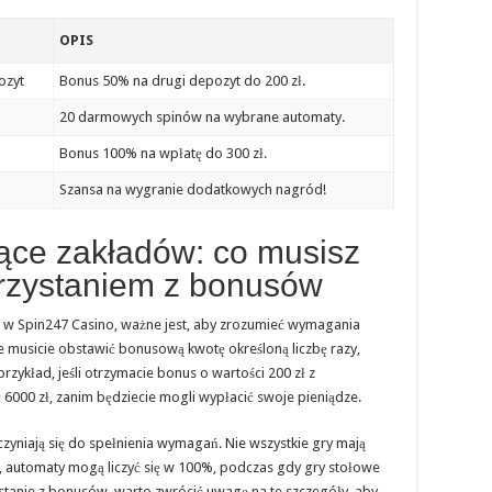
I
OPIS
ozyt
Bonus 50% na drugi depozyt do 200 zł.
20 darmowych spinów na wybrane automaty.
Bonus 100% na wpłatę do 300 zł.
Szansa na wygranie dodatkowych nagród!
ce zakładów: co musisz
orzystaniem z bonusów
u w Spin247 Casino, ważne jest, aby zrozumieć wymagania
e musicie obstawić bonusową kwotę określoną liczbę razy,
zykład, jeśli otrzymacie bonus o wartości 200 zł z
6000 zł, zanim będziecie mogli wypłacić swoje pieniądze.
zyniają się do spełnienia wymagań. Nie wszystkie gry mają
, automaty mogą liczyć się w 100%, podczas gdy gry stołowe
ystanie z bonusów, warto zwrócić uwagę na te szczegóły, aby