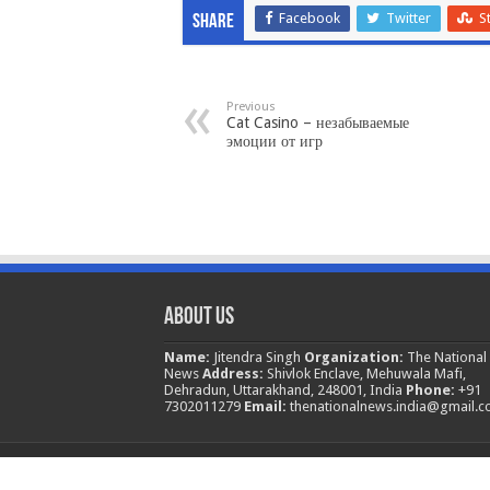
Facebook
Twitter
S
Share
Previous
Cat Casino – незабываемые
эмоции от игр
About Us
Name:
Jitendra Singh
Organization:
The National
News
Address:
Shivlok Enclave, Mehuwala Mafi,
Dehradun, Uttarakhand, 248001, India
Phone:
+91
7302011279
Email:
thenationalnews.india@gmail.
© Copyright 2026, All Rights Reserved