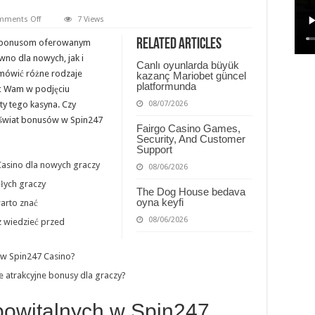
on
mments Off
7 Views
Przegląd
bonusów
Related Articles
ska bonusom oferowanym
dostępnych
w
wno dla nowych, jak i
Canlı oyunlarda büyük
Spin247
omówić różne rodzaje
Casino
kazanç Mariobet güncel
dla
platformunda
c Wam w podjęciu
nowych
i
ty tego kasyna. Czy
08/07/2026
stałych
z świat bonusów w Spin247
graczy
Fairgo Casino Games,
Security, And Customer
Support
asino dla nowych graczy
08/06/2026
ałych graczy
The Dog House bedava
oyna keyfi
arto znać
08/06/2026
 wiedzieć przed
 w Spin247 Casino?
 atrakcyjne bonusy dla graczy?
owitalnych w Spin247