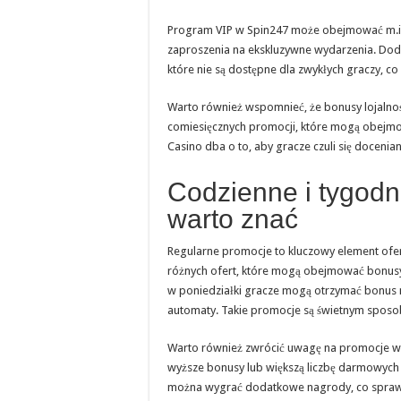
Program VIP w Spin247 może obejmować m.in.
zaproszenia na ekskluzywne wydarzenia. Dod
które nie są dostępne dla zwykłych graczy, co
Warto również wspomnieć, że bonusy lojalno
comiesięcznych promocji, które mogą obejm
Casino dba o to, aby gracze czuli się docenian
Codzienne i tygodn
warto znać
Regularne promocje to kluczowy element ofer
różnych ofert, które mogą obejmować bonusy
w poniedziałki gracze mogą otrzymać bonus 
automaty. Takie promocje są świetnym sposo
Warto również zwrócić uwagę na promocje wee
wyższe bonusy lub większą liczbę darmowych s
można wygrać dodatkowe nagrody, co sprawia, 