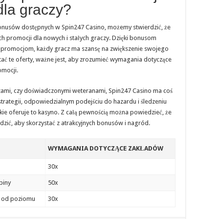
dla graczy?
nusów dostępnych w Spin247 Casino, możemy stwierdzić, że
ych promocji dla nowych i stałych graczy. Dzięki bonusom
 promocjom, każdy gracz ma szansę na zwiększenie swojego
tać te oferty, ważne jest, aby zrozumieć wymagania dotyczące
mocji.
czami, czy doświadczonymi weteranami, Spin247 Casino ma coś
trategii, odpowiedzialnym podejściu do hazardu i śledzeniu
jakie oferuje to kasyno. Z całą pewnością można powiedzieć, że
dzić, aby skorzystać z atrakcyjnych bonusów i nagród.
WYMAGANIA DOTYCZĄCE ZAKŁADÓW
30x
piny
50x
a od poziomu
30x