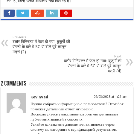
लोग हैं, जिन्हें उनके अधिकार नहीं मिल रहे हैं।”
Previous
बतौर मिनिस्टर मैं फेल हो गया: बुजुर्गों की
सेफ्टी के बारे में SC से बोले पूर्व कानून
मंत्री (2)
Next
बतौर मिनिस्टर मैं फेल हो गया: बुजुर्गों की
सेफ्टी के बारे में SC से बोले पूर्व कानून
मंत्री (4)
2 comments
KevinVed
07/03/2025 at 1:21 am
Нужно собрать информацию о пользователе? Этот бот
поможет детальный отчет мгновенно.
Воспользуйтесь уникальные алгоритмы для анализа
публичных записей в соцсетях .
Узнайте контактные данные или активность через
систему мониторинга с верификацией результатов.