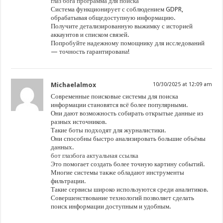
глаз бога программа для поиска
Система функционирует с соблюдением GDPR,
обрабатывая общедоступную информацию.
Получите детализированную выжимку с историей
аккаунтов и списком связей.
Попробуйте надежному помощнику для исследований
— точность гарантирована!
Michaelalmox
10/30/2025 at 12:09 am
Современные поисковые системы для поиска
информации становятся всё более популярными.
Они дают возможность собирать открытые данные из
разных источников.
Такие боты подходят для журналистики.
Они способны быстро анализировать большие объёмы
данных.
бот глазбога актуальная ссылка
Это помогает создать более точную картину событий.
Многие системы также обладают инструменты
фильтрации.
Такие сервисы широко используются среди аналитиков.
Совершенствование технологий позволяет сделать
поиск информации доступным и удобным.