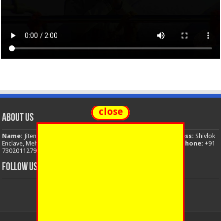
close
About Us
Name:
Jitendra Singh
Organization:
The National News
Address:
Shivlok
Enclave, Mehuwala Mafi, Dehradun, Uttarakhand, 248001, India
Phone:
+91
7302011279
Email:
thenationalnews.india@gmail.com
FOLLOW US