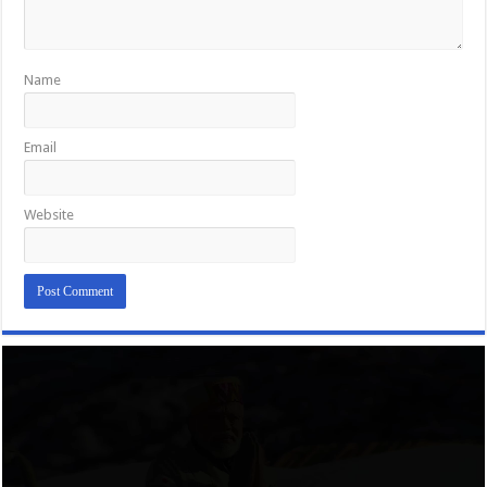
Name
Email
Website