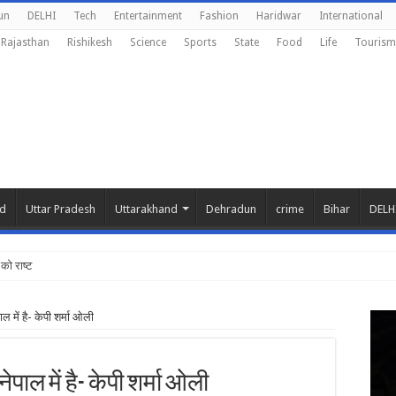
un
DELHI
Tech
Entertainment
Fashion
Haridwar
International
Rajasthan
Rishikesh
Science
Sports
State
Food
Life
Tourism
nd
Uttar Pradesh
Uttarakhand
Dehradun
crime
Bihar
DELH
को राष्ट्रीय शिक्ष
ाल में है- केपी शर्मा ओली
नेपाल में है- केपी शर्मा ओली