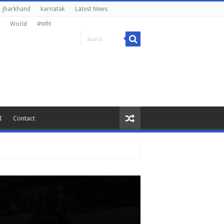
jharkhand
karnatak
Latest News
World
बंगलोर
I
Contact