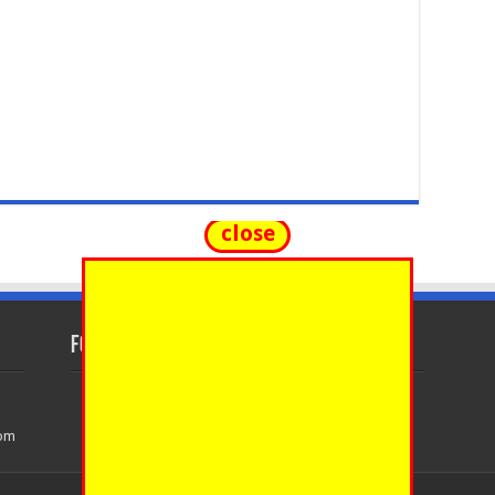
close
FOLLOW US
com