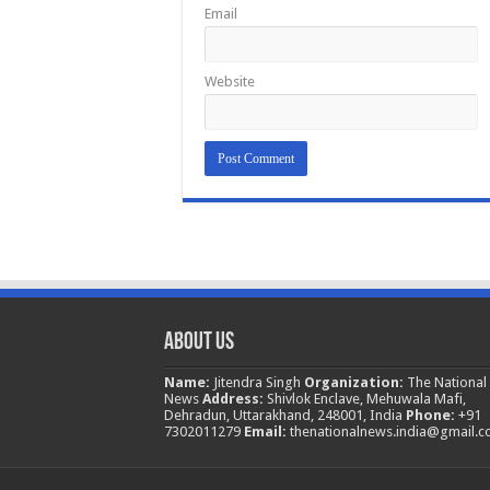
Email
Website
About Us
Name:
Jitendra Singh
Organization:
The National
News
Address:
Shivlok Enclave, Mehuwala Mafi,
Dehradun, Uttarakhand, 248001, India
Phone:
+91
7302011279
Email:
thenationalnews.india@gmail.