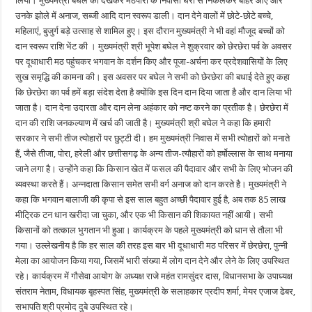
लिया। मुख्यमंत्री बघेल को देखकर मठपारा के निवासी घरों से निकलकर बाहर आए और
उनके झोले में अनाज, सब्जी आदि दान स्वरूप डाली। दान देने वालों में छोटे-छोटे बच्चे,
महिलाएं, बुजुर्ग बड़े उत्साह से शामिल हुए। इस दौरान मुख्यमंत्री ने भी वहां मौजूद बच्चों को
दान स्वरूप राशि भेंट की । मुख्यमंत्री श्री भूपेश बघेल ने शुक्रवार को छेरछेरा पर्व के अवसर
पर दूधाधारी मठ पहुंचकर भगवान के दर्शन किए और पूजा-अर्चना कर प्रदेशवासियों के लिए
सुख समृद्धि की कामना की। इस अवसर पर बघेल ने सभी को छेरछेरा की बधाई देते हुए कहा
कि छेरछेरा का पर्व हमें बड़ा संदेश देता है क्योंकि इस दिन दान दिया जाता है और दान लिया भी
जाता है। दान देना उदारता और दान लेना अहंकार को नष्ट करने का प्रतीक है। छेरछेरा में
दान की राशि जनकल्याण में खर्च की जाती है। मुख्यमंत्री श्री बघेल ने कहा कि हमारी
सरकार ने सभी तीज त्योहारों पर छुट्टी दी। हम मुख्यमंत्री निवास में सभी त्योहारों को मनाते
हैं, जैसे तीजा, पोरा, हरेली और छत्तीसगढ़ के अन्य तीज-त्यौहारों को हर्षोल्लास के साथ मनाया
जाने लगा है। उन्होंने कहा कि किसान खेत में फसल की पैदावार और सभी के लिए भोजन की
व्यवस्था करते हैं। अन्नदाता किसान समेत सभी वर्ग अनाज को दान करते है। मुख्यमंत्री ने
कहा कि भगवान बालाजी की कृपा से इस साल बहुत अच्छी पैदावार हुई है, अब तक 85 लाख
मीट्रिक टन धान खरीदा जा चुका, और एक भी किसान की शिकायत नहीं आयी। सभी
किसानों को तत्काल भुगतान भी हुआ। कार्यक्रम के पहले मुख्यमंत्री को धान से तौला भी
गया। उल्लेखनीय है कि हर साल की तरह इस बार भी दूधाधारी मठ परिसर में छेरछेरा, पुन्नी
मेला का आयोजन किया गया, जिसमें भारी संख्या में लोग दान देने और लेने के लिए उपस्थित
रहे। कार्यक्रम में गौसेवा आयोग के अध्यक्ष राजे महंत रामसुंदर दास, विधानसभा के उपाध्यक्ष
संतराम नेताम, विधायक बृहस्पत सिंह, मुख्यमंत्री के सलाहकार प्रदीप शर्मा, मेयर एजाज ढेबर,
सभापति श्री प्रमोद दुबे उपस्थित रहे।