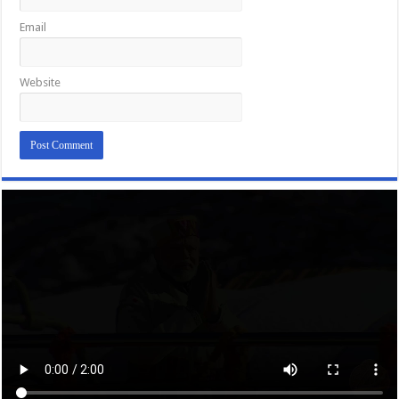
Email
Website