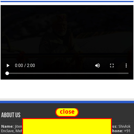
close
About Us
Name:
Jitendra Singh
Organization:
The National News
Address:
Shivlok
Enclave, Mehuwala Mafi, Dehradun, Uttarakhand, 248001, India
Phone:
+91