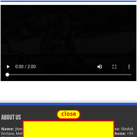
close
About Us
Name:
Jitendra Singh
Organization:
The National News
Address:
Shivlok
Enclave, Mehuwala Mafi, Dehradun, Uttarakhand, 248001, India
Phone:
+91