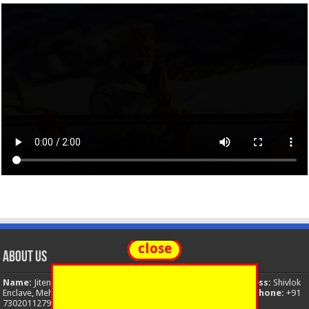
close
About Us
Name:
Jitendra Singh
Organization:
The National News
Address:
Shivlok
Enclave, Mehuwala Mafi, Dehradun, Uttarakhand, 248001, India
Phone:
+91
7302011279
Email:
thenationalnews.india@gmail.com