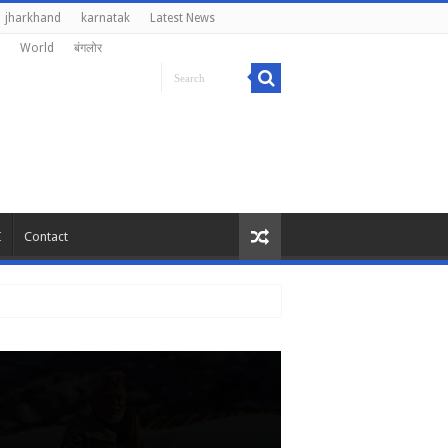
jharkhand
karnatak
Latest News
World
बंगलोर
I
Contact