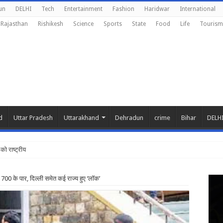
un
DELHI
Tech
Entertainment
Fashion
Haridwar
International
Rajasthan
Rishikesh
Science
Sports
State
Food
Life
Tourism
d
Uttar Pradesh
Uttarakhand
Dehradun
crime
Bihar
DELH
को राष्ट्रीय शिक्षा नीति के अन
700 के पार, दिल्ली समेत कई राज्य हुए ‘लॉक’