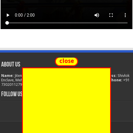
close
About Us
Name:
Jitendra Singh
Organization:
The National News
Address:
Shivlok
Enclave, Mehuwala Mafi, Dehradun, Uttarakhand, 248001, India
Phone:
+91
7302011279
Email:
thenationalnews.india@gmail.com
FOLLOW US