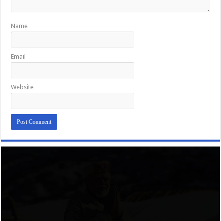
Name
Email
Website