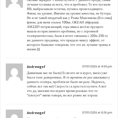
лучшая тусишка из всех, что я пробовал. Те кто пускали
ВВ, выбрасывали остатки, пугаясь происходящего.
Флюкс на уровне. Именно на уровне качества, не бутора.
Но и не такой пиздатый как у Ромы Максимова (Его омы]
флюкс для меня эталон 100мг, ОКЕАН эйфории).
АМ2201 потрясающий, гора микса весёло прущего
вышла из присланного пробника, но с огромной
толлерантностью, была в итоге смешана с 203и 250 то
же данного продавца, что придало миксу эффект, от
которого бывалые говорили, что это их лучшие трипы в
жизни )))
Andrewgef
07/01/2026 at 4:54 pm
Давненько вас не было) Если кто не в курсе, магаз уже
был в топе доверенных. В те времена не раз заказывал у
данного селлера, проблем не было ни разу. Надеюсь,
сейчас все так же)
Скорость ск кристалл купить
А вот
это да, магазин последнее время реально что то
“плохует” мягко говоря, но все ровно же хорош
Andrewgef
07/01/2026 at 6:36 pm