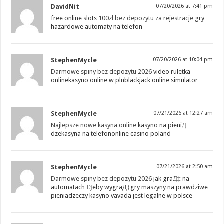
DavidNit
07/20/2026 at 7:41 pm
free online slots
100zl bez depozytu za rejestracje
gry
hazardowe automaty na telefon
StephenMycle
07/20/2026 at 10:04 pm
Darmowe spiny bez depozytu 2026
video ruletka
onlinekasyno online w plnblackjack online simulator
StephenMycle
07/21/2026 at 12:27 am
Najlepsze nowe kasyna online
kasyno na pieniД…
dzekasyna na telefononline casino poland
StephenMycle
07/21/2026 at 2:50 am
Darmowe spiny bez depozytu 2026
jak graД‡ na
automatach Ејeby wygraД‡gry maszyny na prawdziwe
pieniadzeczy kasyno vavada jest legalne w polsce