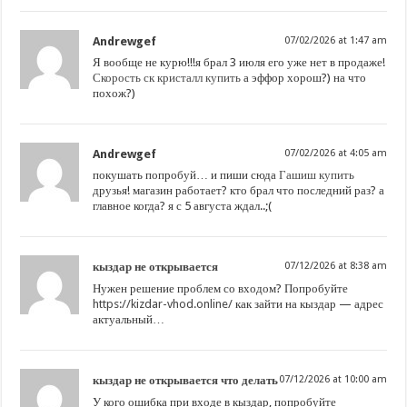
Andrewgef
07/02/2026 at 1:47 am
Я вообще не курю!!!я брал 3 июля его уже нет в продаже!
Скорость ск кристалл купить
а эффор хорош?) на что
похож?)
Andrewgef
07/02/2026 at 4:05 am
покушать попробуй… и пиши сюда
Гашиш купить
друзья! магазин работает? кто брал что последний раз? а
главное когда? я с 5 августа ждал..;(
кыздар не открывается
07/12/2026 at 8:38 am
Нужен решение проблем со входом? Попробуйте
https://kizdar-vhod.online/
как зайти на кыздар — адрес
актуальный…
кыздар не открывается что делать
07/12/2026 at 10:00 am
У кого ошибка при входе в кыздар, попробуйте