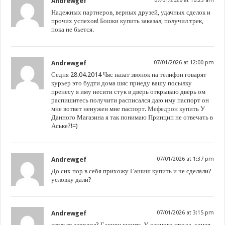
Andrewgef
07/01/2026 at 10:23 am
Надежных партнеров, верных друзей, удачных сделок и
прочих успехов!
Бошки купить
заказал, получил трек,
пока не бьется.
Andrewgef
07/01/2026 at 12:00 pm
Седня 28.04.2014 Чяс назат звонок на телифон говарят
курьер это будти дома шяс приеду вашу посылку
пренесу я иму несити стук в дверь открываю дверь ом
распишитесь получити расписался даю иму паспорт он
мне вответ ненужен мне паспорт.
Мефедрон купить
У
Данного Магазина я так понимаю Принцип не отвечать в
Аське?!=)
Andrewgef
07/01/2026 at 1:37 pm
До сих пор в себя прихожу
Гашиш купить
и че сделали?
условку дали?
Andrewgef
07/01/2026 at 3:15 pm
сколько зарядил?
Гашиш купить
У данного прода, самая