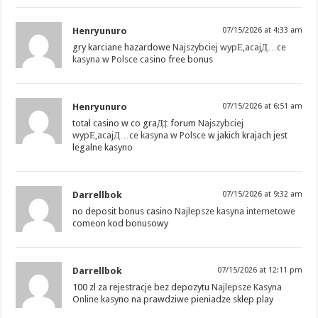
Henryunuro
07/15/2026 at 4:33 am
gry karciane hazardowe
Najszybciej wypЕ‚acajД…ce
kasyna w Polsce
casino free bonus
Henryunuro
07/15/2026 at 6:51 am
total casino w co graД‡ forum
Najszybciej
wypЕ‚acajД…ce kasyna w Polsce
w jakich krajach jest
legalne kasyno
Darrellbok
07/15/2026 at 9:32 am
no deposit bonus casino
Najlepsze kasyna internetowe
comeon kod bonusowy
Darrellbok
07/15/2026 at 12:11 pm
100 zl za rejestracje bez depozytu
Najlepsze Kasyna
Online
kasyno na prawdziwe pieniadze sklep play