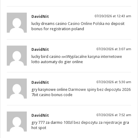
DavidNit
07/20/2026 at 12:43 am
lucky dreams casino
Casino Online Polska
no deposit
bonus for registration poland
DavidNit
07/20/2026 at 3:07 am
lucky bird casino п»ї
Wyplacalne kasyna internetowe
lotto automaty do gier online
DavidNit
07/20/2026 at 5:30 am
gry kasynowe online
Darmowe spiny bez depozytu 2026
7bit casino bonus code
DavidNit
07/20/2026 at 7:52 am
gry 777 za darmo
100zl bez depozytu za rejestracje
gra
hot spot