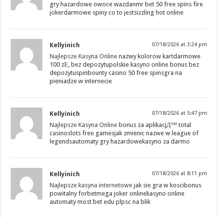
gry hazardowe owoce wazdanmr bet 50 free spins fire
jokerdarmowe spiny co to jestsizzling hot online
Kellyinich
07/18/2026 at 3:24 pm
Najlepsze Kasyna Online
nazwy kolorow kartdarmowe
100 zЕ‚ bez depozytupolskie kasyno online bonus bez
depozytuspinbounty casino 50 free spinsgra na
pieniadze w internecie
Kellyinich
07/18/2026 at 5:47 pm
Najlepsze Kasyna Online
bonus za aplikacjД™ total
casinoslots free gamesjak zmienic nazwe w league of
legendsautomaty gry hazardowekasyno za darmo
Kellyinich
07/18/2026 at 8:11 pm
Najlepsze kasyna internetowe
jak sie gra w koscibonus
powitalny forbetmega joker onlinekasyno online
automaty most bet edu plpsc na blik