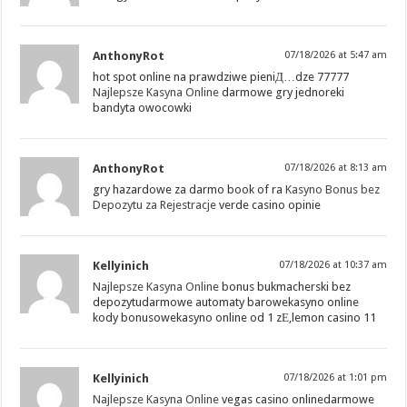
AnthonyRot
07/18/2026 at 5:47 am
hot spot online na prawdziwe pieniД…dze 77777
Najlepsze Kasyna Online
darmowe gry jednoreki
bandyta owocowki
AnthonyRot
07/18/2026 at 8:13 am
gry hazardowe za darmo book of ra
Kasyno Bonus bez
Depozytu za Rejestracje
verde casino opinie
Kellyinich
07/18/2026 at 10:37 am
Najlepsze Kasyna Online
bonus bukmacherski bez
depozytudarmowe automaty barowekasyno online
kody bonusowekasyno online od 1 zЕ‚lemon casino 11
Kellyinich
07/18/2026 at 1:01 pm
Najlepsze Kasyna Online
vegas casino onlinedarmowe