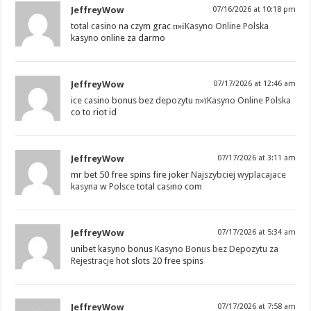
JeffreyWow
07/16/2026 at 10:18 pm
total casino na czym grac п»ї
Kasyno Online Polska
kasyno online za darmo
JeffreyWow
07/17/2026 at 12:46 am
ice casino bonus bez depozytu п»ї
Kasyno Online Polska
co to riot id
JeffreyWow
07/17/2026 at 3:11 am
mr bet 50 free spins fire joker
Najszybciej wyplacajace
kasyna w Polsce
total casino com
JeffreyWow
07/17/2026 at 5:34 am
unibet kasyno bonus
Kasyno Bonus bez Depozytu za
Rejestracje
hot slots 20 free spins
JeffreyWow
07/17/2026 at 7:58 am