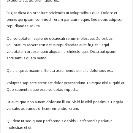
expedita aut dolorem dolores.
Fugiat dicta dolores iure reiciendis ut voluptatibus quia. Dolore et
omnis qui ipsam commodi rerum pariatur neque. Sed nobis adipisci
repudiandae soluta.
Qui voluptatem sapiente occaecati rerum molestiae. Doloribus
voluptatum aspernatur natus repudiandae eum fugiat. Sequi
voluptatem praesentium aliquam architecto quis. Dicta aut ipsum
accusamus quam nemo.
Quia a qui et maxime. Soluta assumenda ut nulla doloribus est.
Voluptas sapiente error est dolor praesentium. Cumque nisi aliquid et.
Quo sapiente quae esse voluptas impedit.
Ut eum quo non autem dolorum illum. Sit id id nihil possimus. Ut quia
veritatis possimus officiis reiciendis rerum.
Quidem ut sed quam perferendis debitis. Perferendis pariatur
molestiae et ut.