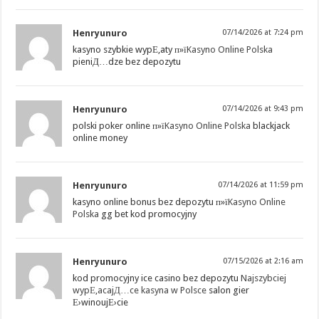
Henryunuro
07/14/2026 at 7:24 pm
kasyno szybkie wypЕ‚aty п»ї
Kasyno Online Polska
pieniД…dze bez depozytu
Henryunuro
07/14/2026 at 9:43 pm
polski poker online п»ї
Kasyno Online Polska
blackjack
online money
Henryunuro
07/14/2026 at 11:59 pm
kasyno online bonus bez depozytu п»ї
Kasyno Online
Polska
gg bet kod promocyjny
Henryunuro
07/15/2026 at 2:16 am
kod promocyjny ice casino bez depozytu
Najszybciej
wypЕ‚acajД…ce kasyna w Polsce
salon gier
Е›winoujЕ›cie