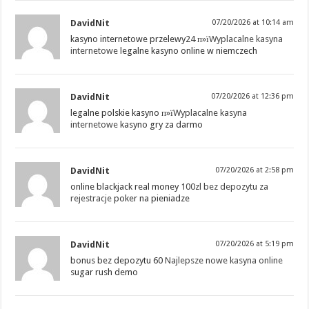
DavidNit
07/20/2026 at 10:14 am
kasyno internetowe przelewy24 п»ї
Wyplacalne kasyna
internetowe
legalne kasyno online w niemczech
DavidNit
07/20/2026 at 12:36 pm
legalne polskie kasyno п»ї
Wyplacalne kasyna
internetowe
kasyno gry za darmo
DavidNit
07/20/2026 at 2:58 pm
online blackjack real money
100zl bez depozytu za
rejestracje
poker na pieniadze
DavidNit
07/20/2026 at 5:19 pm
bonus bez depozytu 60
Najlepsze nowe kasyna online
sugar rush demo