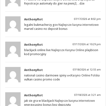
Rejestracje
automaty do gier na pieniД…dze
AnthonyRot
07/17/2026 at 8:02 pm
legalni bukmacherzy gov
Najlepsze kasyna internetowe
marvel casino no deposit bonus
AnthonyRot
07/17/2026 at 10:29 pm
blackjack online live
Najlepsze Kasyna Online
playbison
kod promocyjny
AnthonyRot
07/18/2026 at 12:55 am
national casino darmowe spiny п»ї
Kasyno Online Polska
vulkan casino promo code
AnthonyRot
07/18/2026 at 3:21 am
jak sie gra w blackjack
Najlepsze kasyna internetowe
energycasino bonus bez depozytu