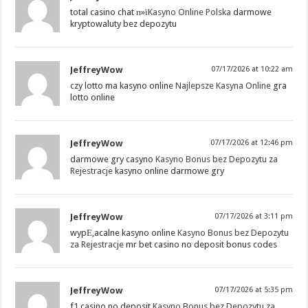
total casino chat п»ї
Kasyno Online Polska
darmowe
kryptowaluty bez depozytu
JeffreyWow
07/17/2026 at 10:22 am
czy lotto ma kasyno online
Najlepsze Kasyna Online
gra
lotto online
JeffreyWow
07/17/2026 at 12:46 pm
darmowe gry casyno
Kasyno Bonus bez Depozytu za
Rejestracje
kasyno online darmowe gry
JeffreyWow
07/17/2026 at 3:11 pm
wypЕ‚acalne kasyno online
Kasyno Bonus bez Depozytu
za Rejestracje
mr bet casino no deposit bonus codes
JeffreyWow
07/17/2026 at 5:35 pm
f1 casino no deposit
Kasyno Bonus bez Depozytu za