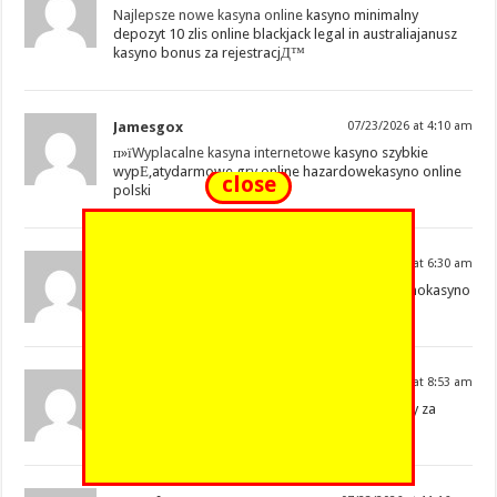
Najlepsze nowe kasyna online
kasyno minimalny
depozyt 10 zlis online blackjack legal in australiajanusz
kasyno bonus za rejestracjД™
Jamesgox
07/23/2026 at 4:10 am
п»ї
Wyplacalne kasyna internetowe
kasyno szybkie
wypЕ‚atydarmowe gry online hazardowekasyno online
close
polski
HenryRop
07/23/2026 at 6:30 am
Casino Online Polska
totalizator sportowy kasynokasyno
gry 24recenzje kasyn online
Scottfropy
07/23/2026 at 8:53 am
gra koЕ‚o fortuny
Casino Online Polska
maszyny za
darmo