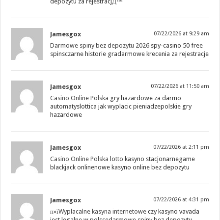
depozytu za rejestracjД™
Jamesgox
07/22/2026 at 9:29 am
Darmowe spiny bez depozytu 2026
spy-casino 50 free
spinsczarne historie gradarmowe krecenia za rejestracje
Jamesgox
07/22/2026 at 11:50 am
Casino Online Polska
gry hazardowe za darmo
automatyslottica jak wyplacic pieniadzepolskie gry
hazardowe
Jamesgox
07/22/2026 at 2:11 pm
Casino Online Polska
lotto kasyno stacjonarnegame
blackjack onlinenowe kasyno online bez depozytu
Jamesgox
07/22/2026 at 4:31 pm
п»ї
Wyplacalne kasyna internetowe
czy kasyno vavada
jest legalne w polscedarmowe spiny bez depozytu