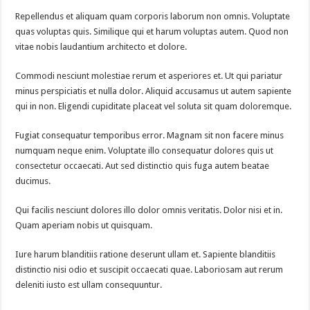
Repellendus et aliquam quam corporis laborum non omnis. Voluptate
quas voluptas quis. Similique qui et harum voluptas autem. Quod non
vitae nobis laudantium architecto et dolore.
Commodi nesciunt molestiae rerum et asperiores et. Ut qui pariatur
minus perspiciatis et nulla dolor. Aliquid accusamus ut autem sapiente
qui in non. Eligendi cupiditate placeat vel soluta sit quam doloremque.
Fugiat consequatur temporibus error. Magnam sit non facere minus
numquam neque enim. Voluptate illo consequatur dolores quis ut
consectetur occaecati. Aut sed distinctio quis fuga autem beatae
ducimus.
Qui facilis nesciunt dolores illo dolor omnis veritatis. Dolor nisi et in.
Quam aperiam nobis ut quisquam.
Iure harum blanditiis ratione deserunt ullam et. Sapiente blanditiis
distinctio nisi odio et suscipit occaecati quae. Laboriosam aut rerum
deleniti iusto est ullam consequuntur.