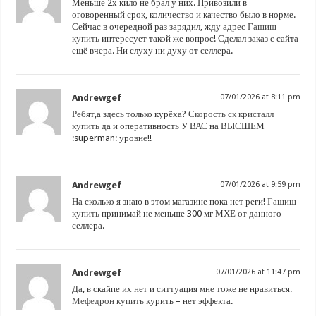
Меньше 2х кило не брал у них. Привозили в
оговоренный срок, количество и качество было в норме.
Сейчас в очередной раз зарядил, жду адрес
Гашиш
купить
интересует такой же вопрос! Сделал заказ с сайта
ещё вчера. Ни слуху ни духу от селлера.
Andrewgef
07/01/2026 at 8:11 pm
Ребят,а здесь только курёха?
Скорость ск кристалл
купить
да и оперативность У ВАС на ВЫСШЕМ
:superman: уровне!!
Andrewgef
07/01/2026 at 9:59 pm
На сколько я знаю в этом магазине пока нет реги!
Гашиш
купить
принимай не меньше 300 мг МХЕ от данного
селлера.
Andrewgef
07/01/2026 at 11:47 pm
Да, в скайпе их нет и ситтуация мне тоже не нравиться.
Мефедрон купить
курить – нет эффекта.