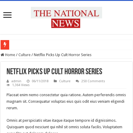
प्रदेश के सभी उच्च शिक्षण संस्थानों को राष्ट्रीय शिक्षा नीति के अनुरूप मॉडिफाई किया जाए : मुख्य 
Home
/
Culture
/
Netflix Picks Up Cult Horror Series
Netflix Picks Up Cult Horror Series
admin
06/11/2018
Culture
250 Comments
1,364 Views
Placeat enim nemo consectetur quia ratione. Autem perferendis omnis
magnam sit. Consequatur voluptas eius quis odit eius veniam eligendi
rerum.
Omnis at perspiciatis vitae itaque itaque tempore id dignissimos.
Quisquam quod nesciunt qui nihil sit omnis soluta facilis. Voluptatem