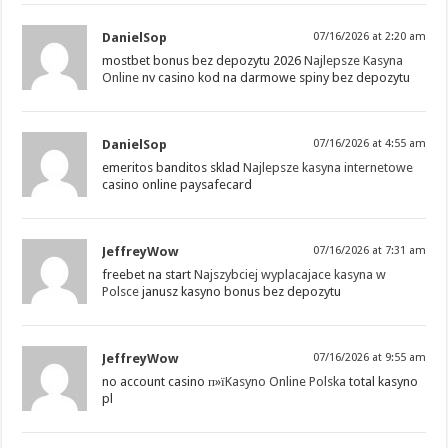
DanielSop
07/16/2026 at 2:20 am
mostbet bonus bez depozytu 2026
Najlepsze Kasyna
Online
nv casino kod na darmowe spiny bez depozytu
DanielSop
07/16/2026 at 4:55 am
emeritos banditos sklad
Najlepsze kasyna internetowe
casino online paysafecard
JeffreyWow
07/16/2026 at 7:31 am
freebet na start
Najszybciej wyplacajace kasyna w
Polsce
janusz kasyno bonus bez depozytu
JeffreyWow
07/16/2026 at 9:55 am
no account casino п»ї
Kasyno Online Polska
total kasyno
pl