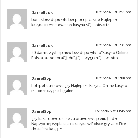
Darrellbok
07/15/2026 at 2:51 pm
bonus bez depozytu beep beep casino
Najlepsze
kasyna internetowe
czy kasyna sД… otwarte
Darrellbok
07/15/2026 at 5:31 pm
20 darmowych spinow bez depozytu п»ї
Kasyno Online
Polska
jak odebraД‡ duЕјД… wygranД… w lotto
DanielSop
07/15/2026 at 9:08 pm
hotspot darmowe gry
Najlepsze Kasyna Online
kasyno
milioner czy jest legalne
DanielSop
07/15/2026 at 11:45 pm
gry hazardowe online za prawdziwe pieniД…dze
Najszybciej wyplacajace kasyna w Polsce
gry za ktГіre
dostajesz kasД™