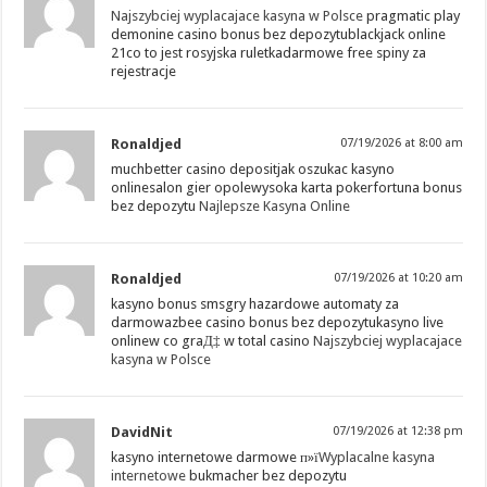
Najszybciej wyplacajace kasyna w Polsce
pragmatic play
demonine casino bonus bez depozytublackjack online
21co to jest rosyjska ruletkadarmowe free spiny za
rejestracje
Ronaldjed
07/19/2026 at 8:00 am
muchbetter casino depositjak oszukac kasyno
onlinesalon gier opolewysoka karta pokerfortuna bonus
bez depozytu
Najlepsze Kasyna Online
Ronaldjed
07/19/2026 at 10:20 am
kasyno bonus smsgry hazardowe automaty za
darmowazbee casino bonus bez depozytukasyno live
onlinew co graД‡ w total casino
Najszybciej wyplacajace
kasyna w Polsce
DavidNit
07/19/2026 at 12:38 pm
kasyno internetowe darmowe п»ї
Wyplacalne kasyna
internetowe
bukmacher bez depozytu