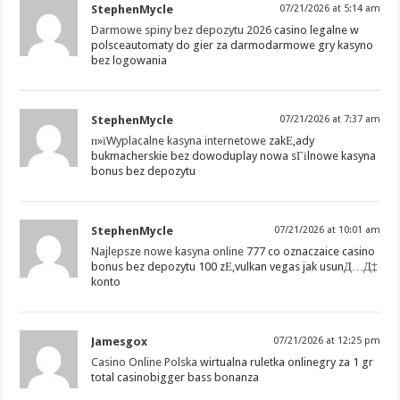
StephenMycle
07/21/2026 at 5:14 am
Darmowe spiny bez depozytu 2026
casino legalne w
polsceautomaty do gier za darmodarmowe gry kasyno
bez logowania
StephenMycle
07/21/2026 at 7:37 am
п»ї
Wyplacalne kasyna internetowe
zakЕ‚ady
bukmacherskie bez dowoduplay nowa sГіlnowe kasyna
bonus bez depozytu
StephenMycle
07/21/2026 at 10:01 am
Najlepsze nowe kasyna online
777 co oznaczaice casino
bonus bez depozytu 100 zЕ‚vulkan vegas jak usunД…Д‡
konto
Jamesgox
07/21/2026 at 12:25 pm
Casino Online Polska
wirtualna ruletka onlinegry za 1 gr
total casinobigger bass bonanza