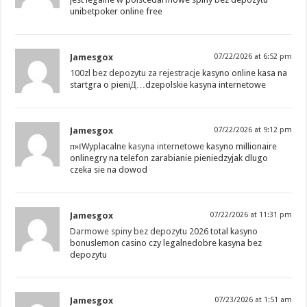
unibetpoker online free
Jamesgox
07/22/2026 at 6:52 pm
100zl bez depozytu za rejestracje
kasyno online kasa na
startgra o pieniД…dzepolskie kasyna internetowe
Jamesgox
07/22/2026 at 9:12 pm
п»ї
Wyplacalne kasyna internetowe
kasyno millionaire
onlinegry na telefon zarabianie pieniedzyjak dlugo
czeka sie na dowod
Jamesgox
07/22/2026 at 11:31 pm
Darmowe spiny bez depozytu 2026
total kasyno
bonuslemon casino czy legalnedobre kasyna bez
depozytu
Jamesgox
07/23/2026 at 1:51 am