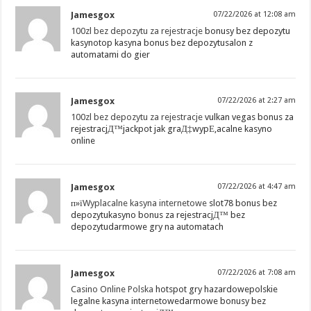
Jamesgox
07/22/2026 at 12:08 am
100zl bez depozytu za rejestracje
bonusy bez depozytu
kasynotop kasyna bonus bez depozytusalon z
automatami do gier
Jamesgox
07/22/2026 at 2:27 am
100zl bez depozytu za rejestracje
vulkan vegas bonus za
rejestracjД™jackpot jak graД‡wypЕ‚acalne kasyno
online
Jamesgox
07/22/2026 at 4:47 am
п»ї
Wyplacalne kasyna internetowe
slot78 bonus bez
depozytukasyno bonus za rejestracjД™ bez
depozytudarmowe gry na automatach
Jamesgox
07/22/2026 at 7:08 am
Casino Online Polska
hotspot gry hazardowepolskie
legalne kasyna internetowedarmowe bonusy bez