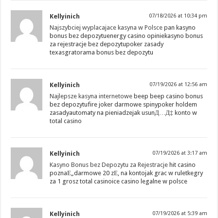
Kellyinich
07/18/2026 at 10:34 pm
Najszybciej wyplacajace kasyna w Polsce
pan kasyno
bonus bez depozytuenergy casino opiniekasyno bonus
za rejestracje bez depozytupoker zasady
texasgratorama bonus bez depozytu
Kellyinich
07/19/2026 at 12:56 am
Najlepsze kasyna internetowe
beep beep casino bonus
bez depozytufire joker darmowe spinypoker holdem
zasadyautomaty na pieniadzejak usunД…Д‡ konto w
total casino
Kellyinich
07/19/2026 at 3:17 am
Kasyno Bonus bez Depozytu za Rejestracje
hit casino
poznaЕ„darmowe 20 zЕ‚ na kontojak grac w ruletkegry
za 1 grosz total casinoice casino legalne w polsce
Kellyinich
07/19/2026 at 5:39 am