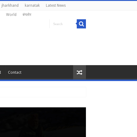
jharkhand
karnatak
Latest News
World
बंगलोर
I
Contact