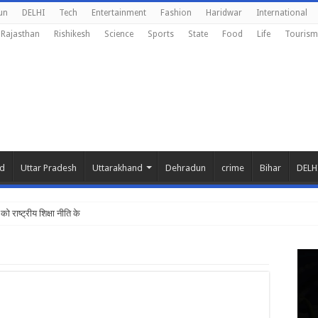
un
DELHI
Tech
Entertainment
Fashion
Haridwar
International
Rajasthan
Rishikesh
Science
Sports
State
Food
Life
Tourism
nd
Uttar Pradesh
Uttarakhand
Dehradun
crime
Bihar
DELH
 को राष्ट्रीय शिक्षा नीति के अनुरूप मॉड