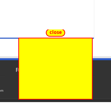
close
FOLLOW US
com