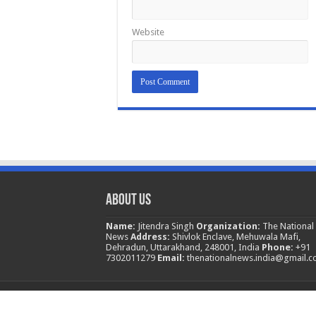
Website
About Us
Name:
Jitendra Singh
Organization:
The National
News
Address:
Shivlok Enclave, Mehuwala Mafi,
Dehradun, Uttarakhand, 248001, India
Phone:
+91
7302011279
Email:
thenationalnews.india@gmail.
© Copyright 2026, All Rights Reserved