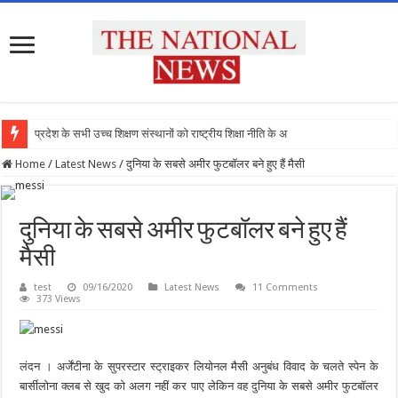
प्रदेश के सभी उच्च शिक्षण संस्थानों को राष्ट्रीय शिक्षा नीति के अनुरूप मॉडिफ
Home
/
Latest News
/
दुनिया के सबसे अमीर फुटबॉलर बने हुए हैं मैसी
दुनिया के सबसे अमीर फुटबॉलर बने हुए हैं
मैसी
test
09/16/2020
Latest News
11 Comments
373 Views
लंदन । अर्जेंटीना के सुपरस्टार स्ट्राइकर लियोनल मैसी अनुबंध विवाद के चलते स्पेन के
बार्सीलोना क्लब से खुद को अलग नहीं कर पाए लेकिन वह दुनिया के सबसे अमीर फुटबॉलर