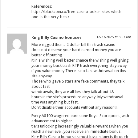
References:
https://blackcoin.co/free-casino-poker-sites-which-
one-is-the-very-best/
King Billy Casino bonuses
12/27/2025 at 5:57 am
More rigged then a 2 dollar bill this trash casino
does not deserve your hard earned money you are
better off putting
it in a wishing well better chance the wishing well giving
your money back trash RTP trash everything stay away
if you value money There is no fast withdrawal on this
site anyway.
Those who gave 5 stars are fake comments, they talk
about fast
withdrawals, they are all lies, they talk about 48
hours in the site’s procedure anyway. My withdrawal
time was anything but fast.
Don’t disable their accounts without any reason!!!
Every A$100 wagered earns one Royal Score point, with
advancement to higher
tiers unlocking increasingly valuable rewards.When you
reach a new level, you receive an immediate bonus.
King Billy Casino honors its most loyal subjects through