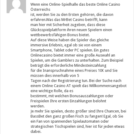
Wenn eine Online-Spielhalle das beste Online Casino
Österreichs
ist, werden Sie zu den Ersten gehören, die davon
erfahren.Was das MrBet Casino betrifft, kann
man hier mit Sicherheit zugeben, dass diese
Glücksspielplattform ihren neuen Spielern einen
wettbewerbsfähigen Bonus bietet.
Auf diese Weise haben die Spieler das gleiche
immersive Erlebnis, egal ob sie von einem
Smartphone, Tablet oder PC spielen. Ein gutes
Onlinecasino bietet immer eine große Auswahl an
Spielen, um die Gamblers zu unterhalten. Zum Beispiel
beträgt die erforderliche Mindesteinzahlung
für die Inanspruchnahme eines Preises 10€ und Sie
müssen dies innerhalb von 5
Tagen nach der Registrierung tun. Bei der Suche nach
einem Online Casino AT spielt das Willkommensangebot
eine wichtige Rolle, da es
bestimmt, mit welchen Bonusauszahlungen oder
Freispielen Ihre ersten Einzahlungen belohnt
werden.
Je mehr Sie spielen, desto größer sind Ihre Chancen, bei
BassBet den ganz großen Fisch zu fangen! Egal, ob Sie
ein Fan von spannenden Spielautomaten oder
strategischen Tischspielen sind, hier ist für jeden etwas
dabei.