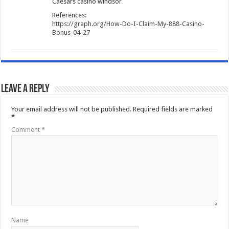
Caesars casino windsor
References:
https://graph.org/How-Do-I-Claim-My-888-Casino-
Bonus-04-27
Leave a Reply
Your email address will not be published.
Required fields are marked
*
Comment
*
Name