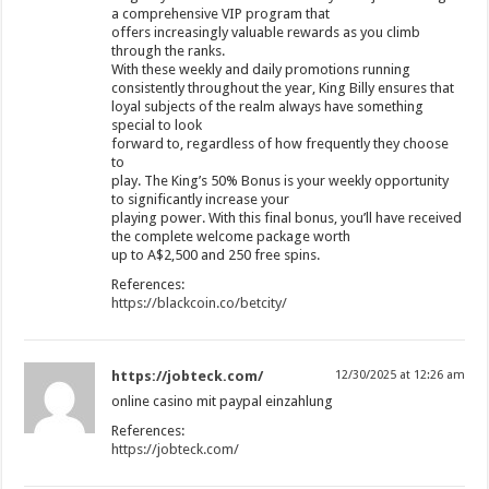
a comprehensive VIP program that
offers increasingly valuable rewards as you climb
through the ranks.
With these weekly and daily promotions running
consistently throughout the year, King Billy ensures that
loyal subjects of the realm always have something
special to look
forward to, regardless of how frequently they choose
to
play. The King’s 50% Bonus is your weekly opportunity
to significantly increase your
playing power. With this final bonus, you’ll have received
the complete welcome package worth
up to A$2,500 and 250 free spins.
References:
https://blackcoin.co/betcity/
https://jobteck.com/
12/30/2025 at 12:26 am
online casino mit paypal einzahlung
References:
https://jobteck.com/