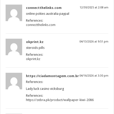
connectthelinks.com
12/30/2025 at 2:08 am
online pokies australia paypal
References:
connectthelinks.com
okprint.kz
04/13/2026 at 9:51 pm
steroids pills
References:
okprint.kz
https://ciadamontagem.com.br
04/16/2026 at 3:30 pm
References:
Lady luck casino vicksburg
References:
https://zebra.pk/product/wallpaper-kiwi-2086