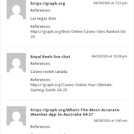
https://graph.org
04/20/2026 at 7:25 pm
References:
Las vegas slots
References:
https://graph.org/Best-Online-Casino-Sites-Ranked-04-
20
Royal Reels live chat
04/20/2026 at 10:38 pm
References:
Casino rocket canada
References:
https://graph.org/Casino-Online-Your-Ultimate-
Gaming-Guide-04-20
https://graph.org/Whats-The-Most-Accurate-
Weather-App-In-Australia-04-27
04/28/2026 at 5:40 am
References: