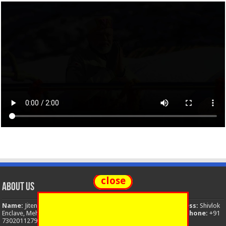
close
About Us
Name:
Jitendra Singh
Organization:
The National News
Address:
Shivlok
Enclave, Mehuwala Mafi, Dehradun, Uttarakhand, 248001, India
Phone:
+91
7302011279
Email:
thenationalnews.india@gmail.com