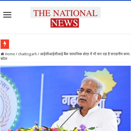
देशभर में रथ यात्रा की धूम, भाई बलभद्र और बहन सुभद्रा के साथ रथों पर सवार हुए महाप्रभु
Home
/
chattisgarh
/
आईसीआईसीआई बैंक सामाजिक क्षेत्र में भी कर रहा है सराहनीय काम:
बघेल