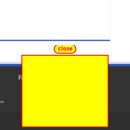
close
FOLLOW US
com