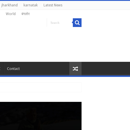
jharkhand
karnatak
Latest News
World
बंगलोर
I
Contact