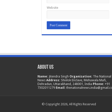
Website
About Us
Name:
Jitendra Singh
Organization:
The National
News
Address:
Shivlok Enclave, Mehuwala Mafi,
Dehradun, Uttarakhand, 248001, India
Phone:
+91
7302011279
Email:
thenationalnews.india@gmail.
© Copyright 2026, All Rights Reserved