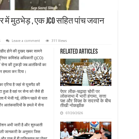
र में मुठभेड़ , एक JCO सहित पांच जवान
S
Leave a comment
311 Views
Related Articles
े शहीद होने की दुखद खबर सामने
 जूनियर कमिशंड अधिकारी (JCO)
में सेना की टुकड़ी जब आतंकियों का
ऊपर हमला कर दिया।
 एरिया है जहां से घुसपैठ की
पेपर लीक-चढ़ावा चोरी पर
ुआ है वहां पर सेना को जैसे ही
लोकसभा में भारी हंगामा, सत्ता
 में भेजी गई, लेकिन पहले से घात
पक्ष और विपक्ष के सदस्यों के बीच
तीखी नोकझोंक
 आतंकवादियों के हमले में सेना
07/20/2026
परेशन अभी जारी है और शुरुआती
मिली जानकारी के अनुसार जिस
र पास में ही पाकिस्तान का पोस्ट