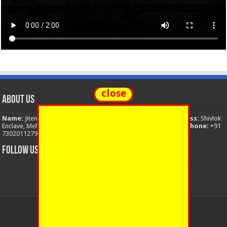
close
About Us
Name:
Jitendra Singh
Organization:
The National News
Address:
Shivlok
Enclave, Mehuwala Mafi, Dehradun, Uttarakhand, 248001, India
Phone:
+91
7302011279
Email:
thenationalnews.india@gmail.com
FOLLOW US
© Copyright 2026, All Rights Reserved