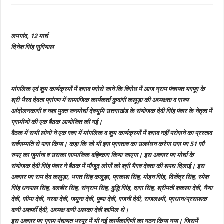
ग्राम
पंचायत
में
आयोजित
की
लमगांव, 12 मार्च
गई
नशा
दिनेश सिंह सुरियाल
मुक्त
जनमोर्चा
देवभूमि
उत्तराखंड
की
बैठक,
मांगलिक एवं शुभ कार्यक्रमों में शराब परोसे जाने कि विरोध में आज ग्राम पंचायत भरपूर के
मांगलिक
व
श्री भैरव देवता प्रांगण में सामाजिक कार्यकर्ता कुवांरी कलूड़ा की अध्यक्षता व राज्य
शुभ
कार्यक्रमों
आंदोलनकारी व नशा मुक्त जनमोर्चा देवभूमि उत्तराखंड के संयोजक देवी सिंह पंवार के नेतृत्व में
में
ग्रामीणों की एक बैठक आयोजित की गई।
शराब
परोसी
बैठक में सभी लोगों ने एक स्वर में मांगलिक व शुभ कार्यक्रमों में शराब नहीं परोसने का प्रस्ताव
तो
लगेगा
सर्वसम्मति से पास किया। कहा कि जो भी इस प्रस्ताव का उल्लंघन करेगा उस पर 51 सौ
51
सौ
रुपए का जुर्माना व उसका सामाजिक बहिष्कार किया जाएगा। इस अवसर पर मोर्चा के
रुपए
संयोजक देवी सिंह पंवार ने बैठक में मौजूद लोगों को श्री भैरव देवता की शपथ दिलाई। इस
का
जुर्माना,
अवसर पर राम देव कलुड़ा, भगत सिंह कलुड़ा, प्रकाश सिंह, मोहन सिंह, विजेंद्र सिंह, रमेश
किया
जाएगा
सिंह धनपाल सिंह, बलबीर सिंह, संग्राम सिंह, बुद्धि सिंह, दारा सिंह, श्रीमती शकला देवी, गैणा
सामाजिक
देवी, सीमा देवी, गरबा देवी, जमुना देवी, पुष्पा देवी, रजनी देवी, राजलक्ष्मी, प्रधान/प्रसाशक
बहिष्कार
बागी अशर्फी देवी, अध्यक्ष बागी अलका देवी शामिल थे।
इस अवसर पर ग्राम पंचायत भरपूर में भी नई कार्यकारिणी का गठन किया गया। जिसमें