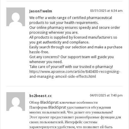
JasonTwelm
03/31/2025 at 6:34 am
We offer a wide range of certified pharmaceutical
products to suit your health requirements.
Our online pharmacy ensures speedy and secure order
processing wherever you are.
All products is supplied by licensed manufacturers so
you get authenticity and compliance.
Easily search through our selection and make a purchase
hassle-free.
Got any concerns? Our support team will guide you
whenever you need.
Take care of yourself with our trusted e-pharmacy!
https://www.apsense.com/article/840400-recognizing-
and-managing-amoxil-side-effects.html
bs2beast.cc
04/01/2025 at 7:40 pm
Обзор BlackSprut: ключевые особенности
Платформа BlackSprut удостаивается обсуждения
многих пользователей. Что делает его уникальным?
Этот проект предоставляет разнообразные функции для
своих пользователей. Интерфейс системы
характеризуется удобством, что позволяет ей быть