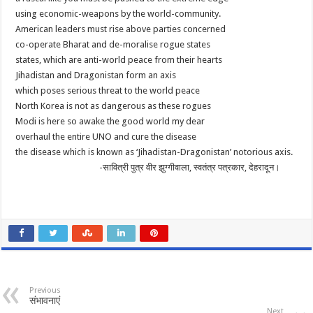
using economic-weapons by the world-community.
American leaders must rise above parties concerned
co-operate Bharat and de-moralise rogue states
states, which are anti-world peace from their hearts
Jihadistan and Dragonistan form an axis
which poses serious threat to the world peace
North Korea is not as dangerous as these rogues
Modi is here so awake the good world my dear
overhaul the entire UNO and cure the disease
the disease which is known as ‘Jihadistan-Dragonistan’ notorious axis.
-सावित्री पुत्र वीर झुग्गीवाला, स्वतंत्र पत्रकार, देहरादून।
Previous
संभावनाएं
Next