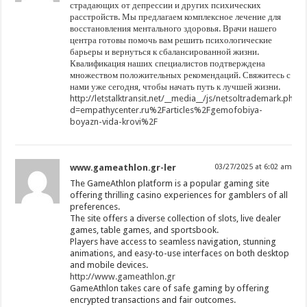
страдающих от депрессии и других психических
расстройств. Мы предлагаем комплексное лечение для
восстановления ментального здоровья. Врачи нашего
центра готовы помочь вам решить психологические
барьеры и вернуться к сбалансированной жизни.
Квалификация наших специалистов подтверждена
множеством положительных рекомендаций. Свяжитесь с
нами уже сегодня, чтобы начать путь к лучшей жизни.
http://letstalktransit.net/__media__/js/netsoltrademark.php?
d=empathycenter.ru%2Farticles%2Fgemofobiya-
boyazn-vida-krovi%2F
www.gameathlon.gr-ler
03/27/2025 at 6:02 am
The GameAthlon platform is a popular gaming site
offering thrilling casino experiences for gamblers of all
preferences.
The site offers a diverse collection of slots, live dealer
games, table games, and sportsbook.
Players have access to seamless navigation, stunning
animations, and easy-to-use interfaces on both desktop
and mobile devices.
http://www.gameathlon.gr
GameAthlon takes care of safe gaming by offering
encrypted transactions and fair outcomes.