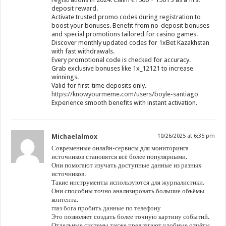
deposit reward.
Activate trusted promo codes during registration to
boost your bonuses. Benefit from no-deposit bonuses
and special promotions tailored for casino games.
Discover monthly updated codes for 1xBet Kazakhstan
with fast withdrawals.
Every promotional code is checked for accuracy.
Grab exclusive bonuses like 1x_12121 to increase
winnings.
Valid for first-time deposits only.
https://knowyourmeme.com/users/boyle-santiago
Experience smooth benefits with instant activation.
Michaelalmox
10/26/2025 at 6:35 pm
Современные онлайн-сервисы для мониторинга
источников становятся всё более популярными.
Они помогают изучать доступные данные из разных
источников.
Такие инструменты используются для журналистики.
Они способны точно анализировать большие объёмы
контента.
глаз бога пробить данные по телефону
Это позволяет создать более точную картину событий.
Отдельные системы также предлагают удобные отчёты.