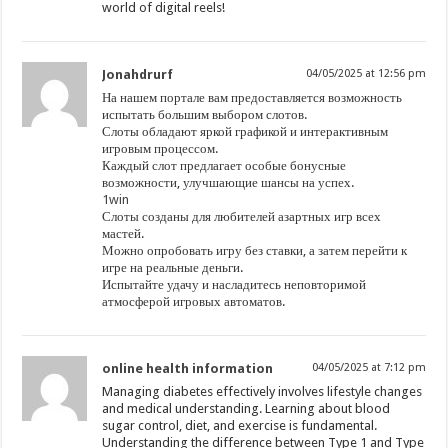
world of digital reels!
Jonahdrurf
04/05/2025 at 12:56 pm
На нашем портале вам предоставляется возможность
испытать большим выбором слотов.
Слоты обладают яркой графикой и интерактивным
игровым процессом.
Каждый слот предлагает особые бонусные
возможности, улучшающие шансы на успех.
1win
Слоты созданы для любителей азартных игр всех
мастей.
Можно опробовать игру без ставки, а затем перейти к
игре на реальные деньги.
Испытайте удачу и насладитесь неповторимой
атмосферой игровых автоматов.
online health information
04/05/2025 at 7:12 pm
Managing diabetes effectively involves lifestyle changes
and medical understanding. Learning about blood
sugar control, diet, and exercise is fundamental.
Understanding the difference between Type 1 and Type