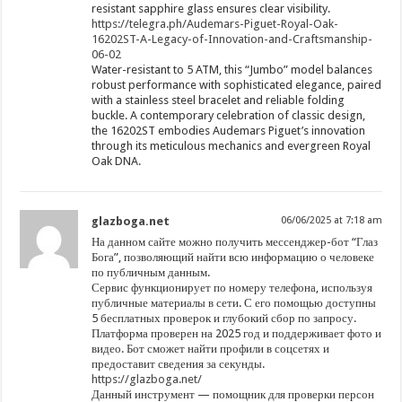
resistant sapphire glass ensures clear visibility.
https://telegra.ph/Audemars-Piguet-Royal-Oak-
16202ST-A-Legacy-of-Innovation-and-Craftsmanship-
06-02
Water-resistant to 5 ATM, this “Jumbo” model balances
robust performance with sophisticated elegance, paired
with a stainless steel bracelet and reliable folding
buckle. A contemporary celebration of classic design,
the 16202ST embodies Audemars Piguet’s innovation
through its meticulous mechanics and evergreen Royal
Oak DNA.
glazboga.net
06/06/2025 at 7:18 am
На данном сайте можно получить мессенджер-бот “Глаз
Бога”, позволяющий найти всю информацию о человеке
по публичным данным.
Сервис функционирует по номеру телефона, используя
публичные материалы в сети. С его помощью доступны
5 бесплатных проверок и глубокий сбор по запросу.
Платформа проверен на 2025 год и поддерживает фото и
видео. Бот сможет найти профили в соцсетях и
предоставит сведения за секунды.
https://glazboga.net/
Данный инструмент — помощник для проверки персон