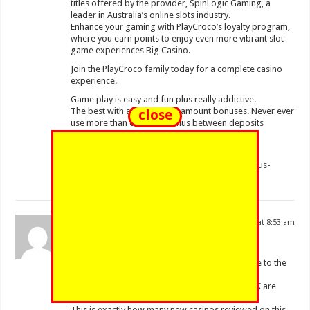
titles offered by the provider, SpinLogic Gaming, a
leader in Australia’s online slots industry.
Enhance your gaming with PlayCroco’s loyalty program,
where you earn points to enjoy even more vibrant slot
game experiences Big Casino.
Join the PlayCroco family today for a complete casino
experience.
Game play is easy and fun plus really addictive.
The best with an enormous amount bonuses. Never ever
close
use more than one free bonus between deposits
or they will not allow you to withdraw.
References:
https://blackcoin.co/australian-no-deposit-bonus-
codes/
btc casinos outperform
12/27/2025 at 8:53 am
Perhaps it’s time to put it in the hands of
Casinority experts and allow us to guide you
to the TOP new gambling sites of 2025 available to the
gamblers from AU.
Winnings obtained via online gambling in the UK are
exempt from tax.
This is exactly how many new casinos reviewed on this