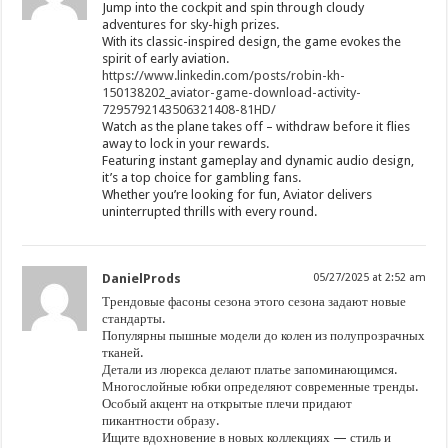
Jump into the cockpit and spin through cloudy
adventures for sky-high prizes.
With its classic-inspired design, the game evokes the
spirit of early aviation.
https://www.linkedin.com/posts/robin-kh-
150138202_aviator-game-download-activity-
7295792143506321408-81HD/
Watch as the plane takes off – withdraw before it flies
away to lock in your rewards.
Featuring instant gameplay and dynamic audio design,
it’s a top choice for gambling fans.
Whether you’re looking for fun, Aviator delivers
uninterrupted thrills with every round.
DanielProds
05/27/2025 at 2:52 am
Трендовые фасоны сезона этого сезона задают новые
стандарты.
Популярны пышные модели до колен из полупрозрачных
тканей.
Детали из люрекса делают платье запоминающимся.
Многослойные юбки определяют современные тренды.
Особый акцент на открытые плечи придают
пикантности образу.
Ищите вдохновение в новых коллекциях — стиль и