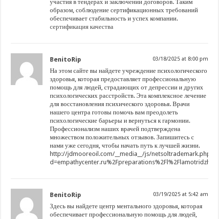
участия в тендерах и заключении договоров. Таким
образом, соблюдение сертификационных требований
обеспечивает стабильность и успех компании.
сертификация качества
BenitoRip
03/18/2025 at 8:00 pm
На этом сайте вы найдете учреждение психологического
здоровья, которая предоставляет профессиональную
помощь для людей, страдающих от депрессии и других
психологических расстройств. Эта комплексное лечение
для восстановления психического здоровья. Врачи
нашего центра готовы помочь вам преодолеть
психологические барьеры и вернуться к гармонии.
Профессионализм наших врачей подтверждена
множеством положительных отзывов. Запишитесь с
нами уже сегодня, чтобы начать путь к лучшей жизни.
http://jdmooreoil.com/__media__/js/netsoltrademark.php?
d=empathycenter.ru%2Fpreparations%2Fl%2Flamotridzhin
BenitoRip
03/19/2025 at 5:42 am
Здесь вы найдете центр ментального здоровья, которая
обеспечивает профессиональную помощь для людей,