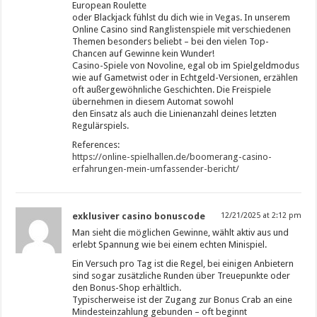
European Roulette
oder Blackjack fühlst du dich wie in Vegas. In unserem
Online Casino sind Ranglistenspiele mit verschiedenen
Themen besonders beliebt – bei den vielen Top-
Chancen auf Gewinne kein Wunder!
Casino-Spiele von Novoline, egal ob im Spielgeldmodus
wie auf Gametwist oder in Echtgeld-Versionen, erzählen
oft außergewöhnliche Geschichten. Die Freispiele
übernehmen in diesem Automat sowohl
den Einsatz als auch die Linienanzahl deines letzten
Regulärspiels.
References:
https://online-spielhallen.de/boomerang-casino-
erfahrungen-mein-umfassender-bericht/
exklusiver casino bonuscode
12/21/2025 at 2:12 pm
Man sieht die möglichen Gewinne, wählt aktiv aus und
erlebt Spannung wie bei einem echten Minispiel.
Ein Versuch pro Tag ist die Regel, bei einigen Anbietern
sind sogar zusätzliche Runden über Treuepunkte oder
den Bonus-Shop erhältlich.
Typischerweise ist der Zugang zur Bonus Crab an eine
Mindesteinzahlung gebunden – oft beginnt