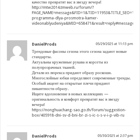
качество превратят вас в звезду вечера!
http://mtw2014.tmweb.ru/forum/?
PAGE_NAME=message&FID=1&TID=11953&TITLE_SEO=1195
programma-dlya-prosmotra-kamer-
videonablyudeniya&MID=658471&result=reply#message65
DanielProds
05/29/2025 at 11:13 pm
Трендовые фасоны сезона этого сезона задают новые
стандарты.
Актуальны кружевные рукава и корсеты из
полупрозрачных тканей.
Детали из люрекса придают образу роскоши.
Многослойные юбки определяют современные тренды.
Особый акцент на открытые плечи придают
пикантности образу.
Ищите вдохновение в новых коллекциях —
оригинальность и комфорт превратят вас в звезду
вечера!
https://nonghuachang-sao.go.th/forum/suggestion-
box/405918-dni-sv-d-bni-br-zi-s-ic-s-s-v-i-p-vib-ru
DanielProds
05/30/2025 at 2:37 pm