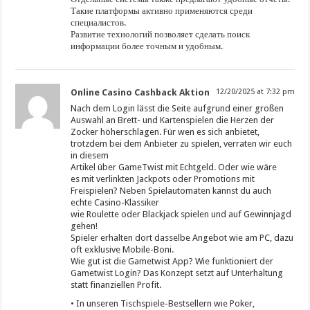
Такие платформы активно применяются среди
специалистов.
Развитие технологий позволяет сделать поиск
информации более точным и удобным.
Online Casino Cashback Aktion
12/20/2025 at 7:32 pm
Nach dem Login lässt die Seite aufgrund einer großen
Auswahl an Brett- und Kartenspielen die Herzen der
Zocker höherschlagen. Für wen es sich anbietet,
trotzdem bei dem Anbieter zu spielen, verraten wir euch
in diesem
Artikel über GameTwist mit Echtgeld. Oder wie wäre
es mit verlinkten Jackpots oder Promotions mit
Freispielen? Neben Spielautomaten kannst du auch
echte Casino-Klassiker
wie Roulette oder Blackjack spielen und auf Gewinnjagd
gehen!
Spieler erhalten dort dasselbe Angebot wie am PC, dazu
oft exklusive Mobile-Boni.
Wie gut ist die Gametwist App? Wie funktioniert der
Gametwist Login? Das Konzept setzt auf Unterhaltung
statt finanziellen Profit.
• In unseren Tischspiele-Bestsellern wie Poker,