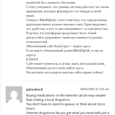
понятной без сложного обучения.
Стоит учитывать, что данная система работает по своим
принципам, которые формируют его имидж в своей
нише.
Говоря о BlackSprut, стоит отметить, что определенная
аудитория имеют разные мнения о нем. Одни выделяют
его удобство, а кто-то рассматривают с осторожностью.
В целом, эта платформа продолжает быть темой
дискуссий и удерживает заинтересованность разных
пользователей.
Обновленный сайт БлэкСпрут – ищите здесь
Если ищете обновленный домен BlackSprut, то вы по
адресу.
bs2best
Сайт может меняться, и лучше знать актуальный линк.
Обновленный доступ легко найти здесь.
Посмотрите актуальную версию сайта прямо сейчас!
Julioidord
04/03/2025 at 7:33 am
Buying medications on the internet can be way simpler
than visiting a local drugstore.
You don’t have to stand in queues or think about store
hours.
Internet drugstores let you get what you need with just a