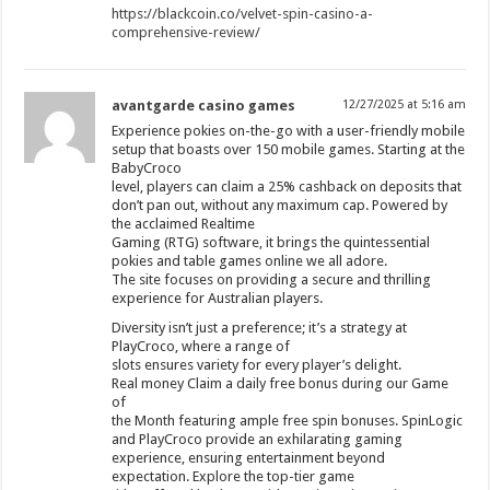
https://blackcoin.co/velvet-spin-casino-a-
comprehensive-review/
avantgarde casino games
12/27/2025 at 5:16 am
Experience pokies on-the-go with a user-friendly mobile
setup that boasts over 150 mobile games. Starting at the
BabyCroco
level, players can claim a 25% cashback on deposits that
don’t pan out, without any maximum cap. Powered by
the acclaimed Realtime
Gaming (RTG) software, it brings the quintessential
pokies and table games online we all adore.
The site focuses on providing a secure and thrilling
experience for Australian players.
Diversity isn’t just a preference; it’s a strategy at
PlayCroco, where a range of
slots ensures variety for every player’s delight.
Real money Claim a daily free bonus during our Game
of
the Month featuring ample free spin bonuses. SpinLogic
and PlayCroco provide an exhilarating gaming
experience, ensuring entertainment beyond
expectation. Explore the top-tier game