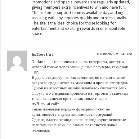
Promotions and special rewards are regularly updated,
giving members extra incentives to win and have fun.
The customer support team is available day and night,
assisting with any inquiries quickly and professionally.
The site is the ideal choice for those looking for
entertainment and exciting rewards in one reputable
space.
bs2best at
03/30/2025 at 8:41 am
Darknet — это анонимная часть интернета, доступ к
которой только через защищенные браузеры, такие как
Tor.
В даркнете доступны как законные, но и нелегальные
ресурсы, среди которых магазины и прочие площадки.
Одной из известных онлайн-площадок считается Блэк
Спрут, что специализировалась на торговле различных
товаров, включая противозаконные товары.
bs2best at сайт
Такие площадки нередко функционируют на
криптовалюту в целях анонимности операций.
Однако, власти периодически ликвидируют основные
нелегальные рынки, но взамен появляются новые
площадки.